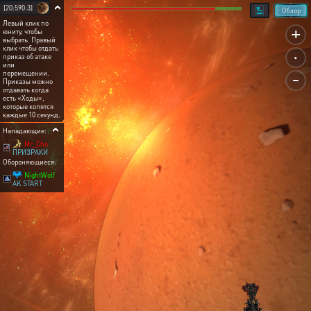
[20:590:3]
Обзор
Левый клик по
+
юниту, чтобы
выбрать. Правый
.
клик чтобы отдать
приказ об атаке
или
-
перемещении.
Приказы можно
отдавать когда
есть «Ходы»,
которые копятся
каждые 10 секунд.
Нападающие:
Mr_Cho
ПРИЗРАКИ
Обороняющиеся:
NightWolf
AK START