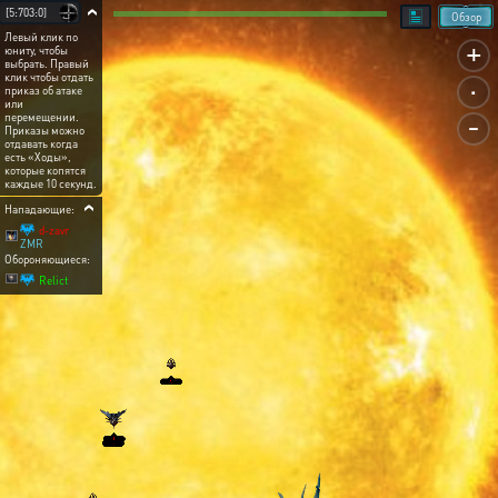
[5:703:0]
Обзор
Левый клик по
+
юниту, чтобы
выбрать. Правый
.
клик чтобы отдать
приказ об атаке
или
-
перемещении.
Приказы можно
отдавать когда
есть «Ходы»,
которые копятся
каждые 10 секунд.
Нападающие:
d-zavr
ZMR
Обороняющиеся:
Relict