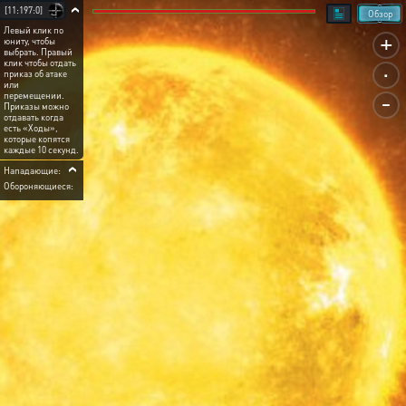
[11:197:0]
Обзор
Левый клик по
+
юниту, чтобы
выбрать. Правый
.
клик чтобы отдать
приказ об атаке
или
-
перемещении.
Приказы можно
отдавать когда
есть «Ходы»,
которые копятся
каждые 10 секунд.
Нападающие:
Обороняющиеся: