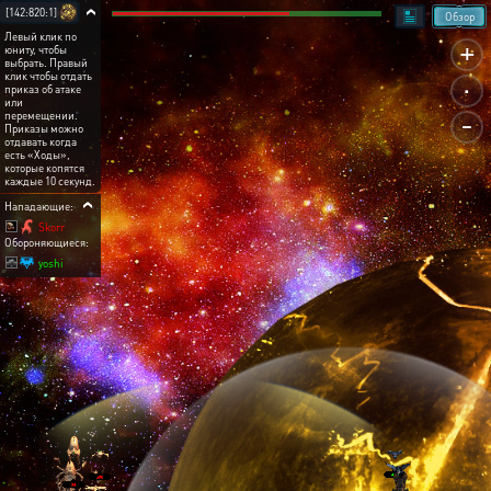
[142:820:1]
Обзор
Левый клик по
+
юниту, чтобы
выбрать. Правый
.
клик чтобы отдать
приказ об атаке
или
-
перемещении.
Приказы можно
отдавать когда
есть «Ходы»,
которые копятся
каждые 10 секунд.
Нападающие:
Skorr
Обороняющиеся:
yoshi