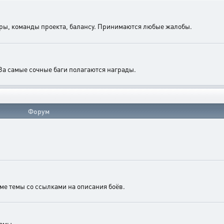
гры, команды проекта, балансу. Принимаются любые жалобы.
За самые сочные баги полагаются награды.
Форум
ме темы со ссылками на описания боёв.
темы.