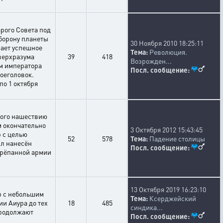
рого Совета под
борону планеты
30 Ноября 2010 18:25:11
вает успешное
Тема:
Революция.
верхразума
39
418
Возрожден...
м императора
Посл. сообщение:
оеголовок.
по 1 октября
ного нашествию
м окончательно
3 Октября 2012 15:43:45
 с целью
52
578
Тема:
Падение столицы
ыл нанесён
Посл. сообщение:
трёпанной армии
13 Октября 2019 16:23:10
р с небольшим
Тема:
Ксерджейский
ии Аиура до тех
18
485
синдика...
продолжают
Посл. сообщение: