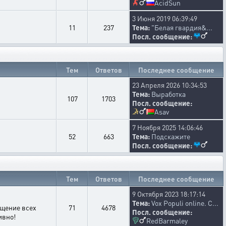
AcidSun
3 Июня 2019 06:39:49
11
237
Тема:
"Белая гвардия&...
Посл. сообщение:
Тем
Ответов
Последнее сообщение
23 Апреля 2026 10:34:53
Тема:
Выработка
107
1703
Посл. сообщение:
Asav
7 Ноября 2025 14:06:46
52
663
Тема:
Подскажите
Посл. сообщение:
Тем
Ответов
Последнее сообщение
9 Октября 2023 18:17:14
Тема:
Vox Populi online. С...
ещение всех
71
4678
Посл. сообщение:
ивно!
RedBarmaley