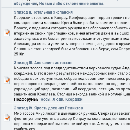
обсуждения
,
Новые либо отклонённые анкеты.
Эпизод II. Тотальная Экспансия
Ксерджи вторглись в Копрау. Конфедерация терран трещит по 
командованием маршала Крега были разбиты самими колонист
Бронтс, с падением которого рухнула вся обороноспособность
вторжение своих приспешников, имея агентов даже в высших 
захлебнулась и не была принята ксерджами-отступниками по
Александра смогли усмирить зверя с помощью ядерного оружия
Основные стаи ксерджей были отброшены на Зерус, сам Сверхр
2510г.
Эпизод III. Апокалипсис тоссов
Конклав тоссов под предводительством верховного судьи Алд
ксерджей. В это время результатом междоусобных войн стало
победил всех отступников, собрав под своим влиянием весь р
переговоров о прекращении налётов на колонии, но под влия
упреждающий удар, позволивший ксерджам, летящим по прото
защитников Конклава. Столица некогда великой и могучей цивил
Подфорумы:
Тоссы
,
Люди
,
Ксерджи
Эпизод IV. Ярость древних Реликтов
Мир тоссов Аиур лежит в дымящихся руинах. Сверхазум захват
флотом успели улететь в сектор Копрау на колонизацию новог
пор пока молодые войны сами не поймут это. А между тем ко
грабить его.