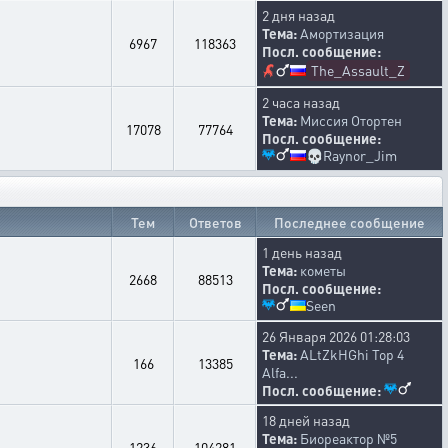
2 дня назад
Тема:
Амортизация
6967
118363
Посл. сообщение:
The_Assault_Z
2 часа назад
Тема:
Миссия Отортен
17078
77764
Посл. сообщение:
💀
Raynor_Jim
Тем
Ответов
Последнее сообщение
1 день назад
Тема:
кометы
2668
88513
Посл. сообщение:
Seen
26 Января 2026 01:28:03
Тема:
ALtZkHGhi Top 4
166
13385
Alfa...
Посл. сообщение:
18 дней назад
Тема:
Биореактор №5
1236
104281