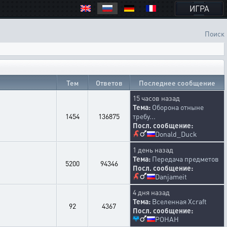
ИГРА
Поиск
Тем
Ответов
Последнее сообщение
15 часов назад
Тема:
Оборона отныне
1454
136875
требу...
Посл. сообщение:
Donald_Duck
1 день назад
Тема:
Передача предметов
5200
94346
Посл. сообщение:
Danjameit
4 дня назад
Тема:
Вселенная Xcraft
92
4367
Посл. сообщение:
POHAH