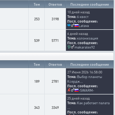
Тем
Ответов
Последнее сообщение
10 дней назад
Тема:
6 квест
253
3198
Посл. сообщение:
Latava
6 дней назад
Тема:
колонизация
539
5771
Посл. сообщение:
makaralex92
Тем
Ответов
Последнее сообщение
27 Июня 2026 16:58:00
Тема:
Выбор планеты
189
2781
Ксердж...
Посл. сообщение:
-SWARM-
25 дней назад
Тема:
Как работает палата
343
3349
...
Посл. сообщение: