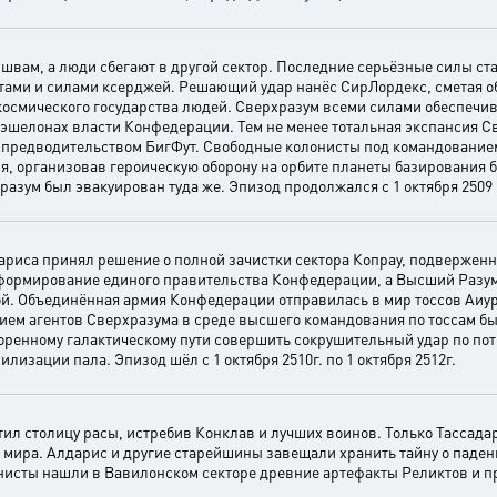
швам, а люди сбегают в другой сектор. Последние серьёзные силы ста
ами и силами ксерджей. Решающий удар нанёс СирЛордекс, сметая о
 космического государства людей. Сверхразум всеми силами обеспечи
эшелонах власти Конфедерации. Тем не менее тотальная экспансия С
д предводительством БигФут. Свободные колонисты под командование
, организовав героическую оборону на орбите планеты базирования б
азум был эвакуирован туда же. Эпизод продолжался с 1 октября 2509 
ариса принял решение о полной зачистки сектора Копрау, подвержен
 формирование единого правительства Конфедерации, а Высший Разу
ой. Объединённая армия Конфедерации отправилась в мир тоссов Аиур
нием агентов Сверхразума в среде высшего командования по тоссам б
ренному галактическому пути совершить сокрушительный удар по по
изации пала. Эпизод шёл с 1 октября 2510г. по 1 октября 2512г.
ил столицу расы, истребив Конклав и лучших воинов. Только Тассада
о мира. Алдарис и другие старейшины завещали хранить тайну о паден
лонисты нашли в Вавилонском секторе древние артефакты Реликтов и 