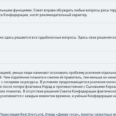
ельными функциями. Совет вправе обсуждать любые вопросы расы тер
та Конфедерации, носят рекомендательный характер.
о здесь решаются все судьбоносные вопросы. Здесь свои решения о
ацией, умные люди начинают осознавать проблему усиления отдельно
й. Чем отдалённее планета и смелее её правитель, тем меньше он начи
 с соседями за ресурсы. В условиях продолжающегося усиления коло
к после потери флагмана Норад в противостоянии с Сыновьями Корха
оих планетах. В отсутствие решения Совета Конфедерации фактическ
 усиливаются с каждым моментом времени, и учёным Конфедерации ни
Трансляция Red.OverLord
,
Отряд «Дикие гуси»
,
Анкеты сюжетных иг