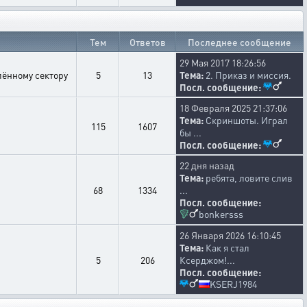
Тем
Ответов
Последнее сообщение
29 Мая 2017 18:26:56
лённому сектору
5
13
Тема:
2. Приказ и миссия.
Посл. сообщение:
18 Февраля 2025 21:37:06
Тема:
Скриншоты. Играл
115
1607
бы ...
Посл. сообщение:
22 дня назад
Тема:
ребята, ловите слив
68
1334
...
Посл. сообщение:
bonkersss
26 Января 2026 16:10:45
Тема:
Как я стал
5
206
Ксерджом!...
Посл. сообщение:
KSERJ1984