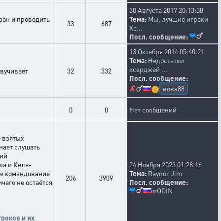
30 Августа 2017 20:13:38
ран и проводить
Тема:
Мы, лучшие игроки
33
687
Xc...
Посл. сообщение:
13 Октября 2014 05:40:21
Тема:
Недостатки
ксерджей ...
звучивает
32
332
Посл. сообщение:
вова88
🌼
0
0
Нет сообщений
 взятых
нает слушать
ний
ла и Кель-
24 Ноября 2023 01:28:16
ое командование
Тема:
Raynor Jim
206
3909
чего не остаётся
Посл. сообщение:
inODIN
роков и их