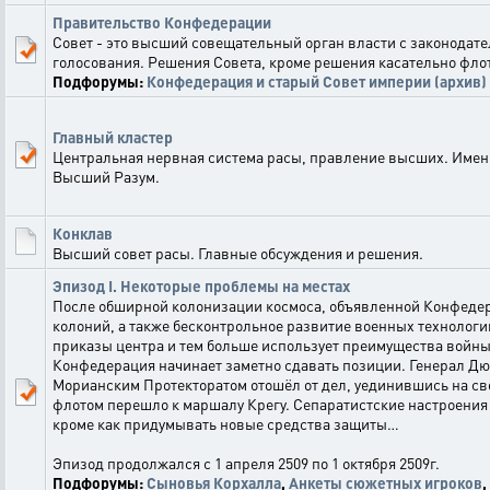
Правительство Конфедерации
Совет - это высший совещательный орган власти с законодат
голосования. Решения Совета, кроме решения касательно фло
Подфорумы:
Конфедерация и старый Совет империи (архив)
Главный кластер
Центральная нервная система расы, правление высших. Именн
Высший Разум.
Конклав
Высший совет расы. Главные обсуждения и решения.
Эпизод I. Некоторые проблемы на местах
После обширной колонизации космоса, объявленной Конфедер
колоний, а также бесконтрольное развитие военных технологи
приказы центра и тем больше использует преимущества войны
Конфедерация начинает заметно сдавать позиции. Генерал Дю
Морианским Протекторатом отошёл от дел, уединившись на св
флотом перешло к маршалу Крегу. Сепаратистские настроения
кроме как придумывать новые средства защиты…
Эпизод продолжался с 1 апреля 2509 по 1 октября 2509г.
Подфорумы:
Сыновья Корхалла
,
Анкеты сюжетных игроков
,