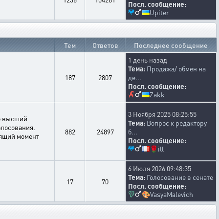
Посл. сообщение:
Upiter
Тем
Ответов
Последнее сообщение
1 день назад
Тема:
Продажа/ обмен на
187
2807
де...
Посл. сообщение:
Zakk
3 Ноября 2025 08:25:55
то высший
Тема:
Вопрос к редактору
олосования.
882
24897
б...
оящий момент
Посл. сообщение:
🌹
ill
6 Июля 2026 09:48:35
Тема:
Голосование в сенате
17
70
Посл. сообщение:
🎨
VasyaMalevich