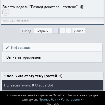
Вместо медали "Развод донатера I степени". )))
16 Сентября 2017 19:01:54
Назад
3 страниц
1
2
3
Далее
Информация
Вы не авторизованы
1 чел. читают эту тему (гостей: 1)
Пользователей:
0
Claude Bot
Космическая онлайн стратегия Xcraft это бесплатная игра для
алигархов.
Пример боя >>
Регистрация >>
2009 — 2526