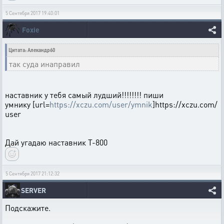
5 Сентября 2017 19:40:01
Foxie
Цитата: Алекандр60
так суда инаправил
наставник у тебя самый лудший!!!!!!!! пиши
умнику [url=
https://xczu.com/user/ymnik
]https://xczu.com/
user
Дай угадаю наставник Т-800
5 Сентября 2017 21:12:32
SERVER
Подскажите.