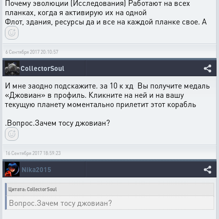
Почему эволюции (Исследования) Работают на всех
планках, когда я активирую их на одной
Флот, здания, ресурсы да и все на каждой планке свое. А
6 Сентября 2017 20:10:57
CollectorSoul
И мне заодно подскажите. за 10 к хд Вы получите медаль
«Джовиан» в профиль. Кликните на ней и на вашу
текущую планету моментально прилетит этот корабль
.Вопрос.Зачем тосу джовиан?
16 Сентября 2017 18:59:23
Nika2015
Цитата: CollectorSoul
Вопрос.Зачем тосу джовиан?