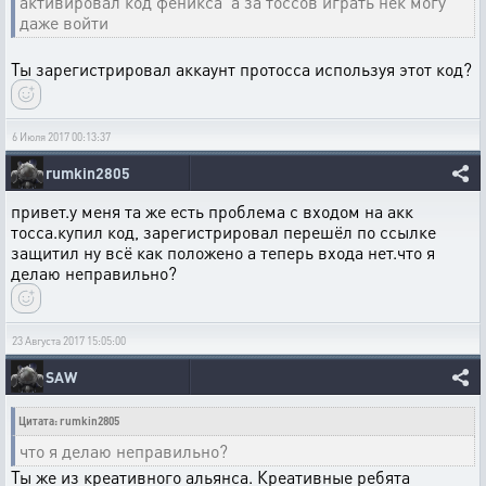
активировал код феникса а за тоссов играть нек могу
даже войти
Ты зарегистрировал аккаунт протосса используя этот код?
6 Июля 2017 00:13:37
rumkin2805
привет.у меня та же есть проблема с входом на акк
тосса.купил код, зарегистрировал перешёл по ссылке
защитил ну всё как положено а теперь входа нет.что я
делаю неправильно?
23 Августа 2017 15:05:00
SAW
Цитата: rumkin2805
что я делаю неправильно?
Ты же из креативного альянса. Креативные ребята