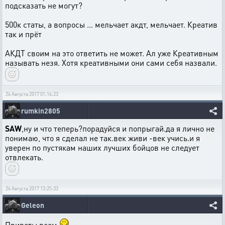
подсказать не могут?
500к статы, а вопросы ... мельчает акдт, мельчает. Креатив
так и прёт
АКДТ своим на это ответить не может. Ал уже Креативным
называть незя. Хотя креативными они сами себя назвали.
24 Августа 2017 01:14:23
rumkin2805
SAW
,ну и что теперь?порадуйся и попрыгай.да я лично не
понимаю, что я сделал не так.век живи -век учись.и я
уверен по пустякам наших лучших бойцов не следует
отвлекать.
24 Августа 2017 13:25:33
Geleon
Приветы всем