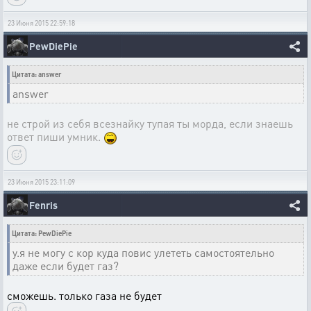
23 Июня 2015 22:59:18
PewDiePie
Цитата: answer
answer
не строй из себя всезнайку тупая ты морда, если знаешь
ответ пиши умник.
23 Июня 2015 23:11:09
Fenris
Цитата: PewDiePie
у.я не могу с кор куда повис улететь самостоятельно
даже если будет газ?
сможешь. только газа не будет