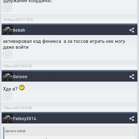
удержание координат.
24 Июня 2015 11:59:31
bobah
активировал код феникса а за тоссов играть нек могу
даже войти
5 Июня 2017 23:01:53
Geleon
Хде я?
7 Июня 2017 23:07:03
Fatboy2014
Цитата: bobah