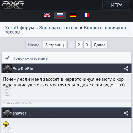
ИГРА
Xcraft форум
»
Зона расы тоссов
»
Вопросы новичков
тоссов
Назад
3 страниц
1
2
3
Далее
Подскажите
,
мине
PewDiePie
Почему если меня засосет в червоточину.я не могу с кор
куда повис улететь самостоятельно даже если будет газ?
23 Июня 2015 22:49:50
answer