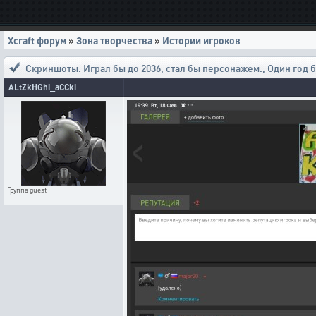
Xcraft форум
»
Зона творчества
»
Истории игроков
Скриншоты. Играл бы до 2036, стал бы персонажем.
,
Один год б
ALtZkHGhi_aCCki
Группа
guest