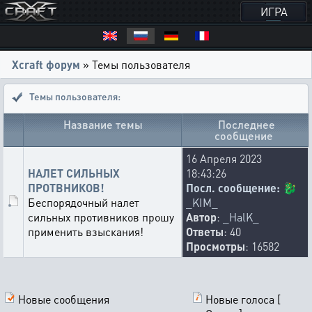
ИГРА
Xcraft форум
» Темы пользователя
Темы пользователя:
Название темы
Последнее
сообщение
16 Апреля 2023
НАЛЕТ СИЛЬНЫХ
18:43:26
ПРОТВНИКОВ!
Посл. сообщение:
🐉
Беспорядочный налет
_KIM_
сильных противников прошу
Автор
:
_HalK_
применить взыскания!
Ответы
: 40
Просмотры
: 16582
Новые сообщения
Новые голоса [