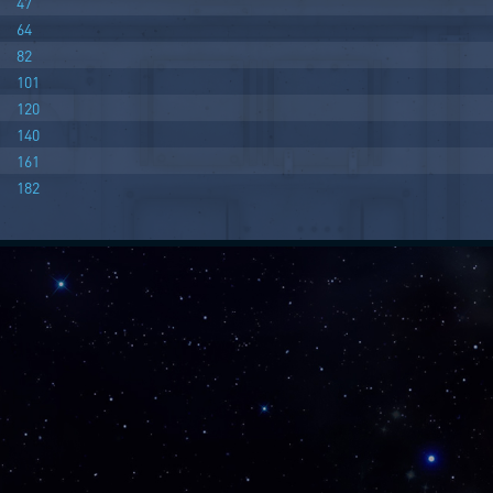
47
64
82
101
120
140
161
182