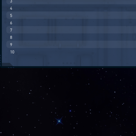
3
4
5
6
7
8
9
10