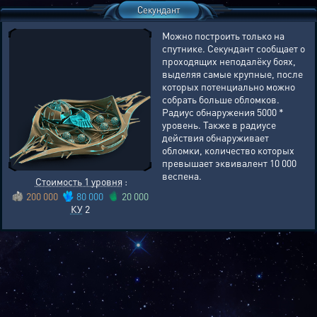
Секундант
Можно построить только на
спутнике. Секундант сообщает о
проходящих неподалёку боях,
выделяя самые крупные, после
которых потенциально можно
собрать больше обломков.
Радиус обнаружения 5000 *
уровень. Также в радиусе
действия обнаруживает
обломки, количество которых
превышает эквивалент 10 000
веспена.
Стоимость 1 уровня
:
200 000
80 000
20 000
КУ
2