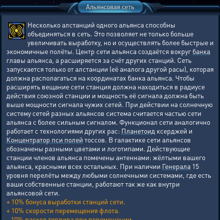
Альянсовая сеть
Несколько алстанций одного альянса способны
объединяться в сеть. Это позволяет не только больше
увеличивать выработку, но и осуществлять более быстрые и
экономичные полёты. Центр сети альянса создаётся вокруг
банка
главы альянса, а расширяется за счёт других станций. Сеть
запускается только от алстанции (её аналога другой расы), которая
должна располагаться на координатах банка альянса. Чтобы
расширять вещание сети станция должна находиться в радиусе
действия союзной станции и мощность её сигнала должна быть
выше мощности сигнала чужих сетей. При действии на солнечную
систему сетей разных альянсов система считается частью сети
альянса с более сильным сигналом. Функционал сети аналогично
работает с технологиями других рас:
Планетоид
ксерджей и
Концентратор пси полей
тоссов. В галактике сети альянсов
обозначены разными цветами и логотипами. Действующие
станции членов альянса помечены антеннами: жёлтыми вашего
альянса, красными всех остальных. При наличии
Генерала
15
уровня перелёты между любыми солнечными системами, где есть
ваши собственные станции, работают так же как внутри
альянсовой сети.
+ 10% бонуса выработки станций сети.
+ 10% скорости перемещения флота.
- 10% расход топлива при перемещении.