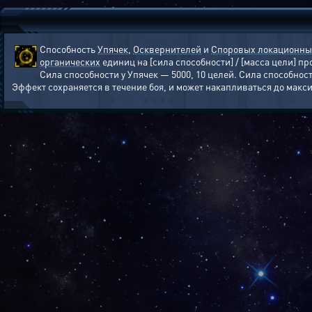
Способность
Упячек
,
Осквернителей
и
Споровых локационны
органических
единиц на [сила способности] / [масса цели] п
Сила способности у Упячек — 5000, 10 целей. Сила способнос
Эффект сохраняется в течение боя, и может накапливаться до макс