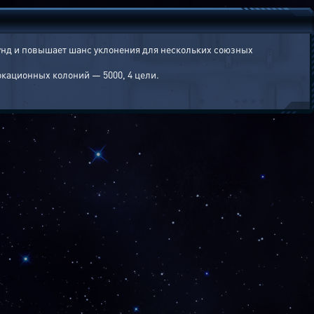
унд и повышает шанс уклонения для нескольких союзных
окационных колоний — 5000, 4 цели.