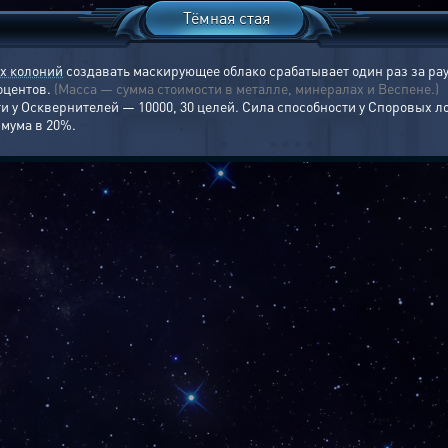
Тёмная стая
х колоний
создавать маскирующее облако срабатывает один раз за ра
роцентов.
(Масса — сумма стоимости в металле, минералах и Веспене.)
ти у Осквернителей — 10000, 30 целей. Сила способности у Споровых л
имума в 20%.