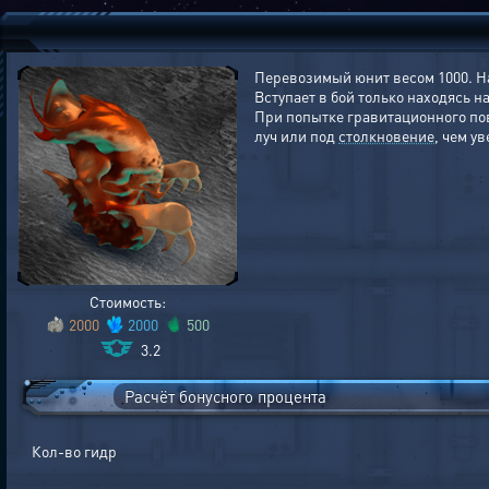
Перевозимый юнит весом 1000. Н
Вступает в бой только находясь н
При попытке гравитационного п
луч или под
столкновение
, чем у
Стоимость:
2000
2000
500
3.2
Расчёт бонусного процента
Кол-во гидр