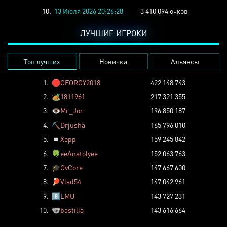
10.
13 Июля 2026 20:26:28
3 410 094 очков
ЛУЧШИЕ ИГРОКИ
Топ лучших
Новички
Альянсы
1.
🛑
GEORGY2018
422 148 743
2.
🏕️
1811961
217 321 355
3.
👁️
Mr_Jor
196 850 187
4.
⛏️
Drjusha
165 796 010
5.
◽
Xepp
159 245 842
6.
🍀
eeAnatolyee
152 063 763
7.
🎓
OvCore
147 667 600
8.
🏓
Vlad54
147 042 961
9.
8️⃣
LMU
143 727 231
10.
🐨
bastilia
143 616 664