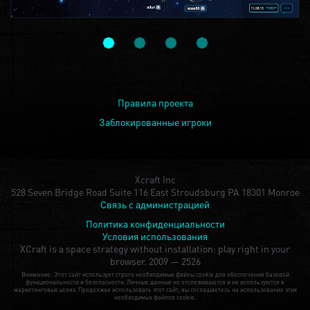
Правила проекта
Заблокированные игроки
Xcraft Inc
528 Seven Bridge Road Suite 116 East Stroudsburg PA 18301 Monroe
Связь с администрацией
Политика конфиденциальности
Условия использования
XCraft is a space strategy without installation: play right in your
browser.
2009 — 2526
Внимание: Этот сайт использует строго необходимые файлы cookie для обеспечения базовой
функциональности и безопасности. Личные данные не отслеживаются и не используются в
маркетинговых целях. Продолжая использовать этот сайт, вы соглашаетесь на использование этих
необходимых файлов cookie.