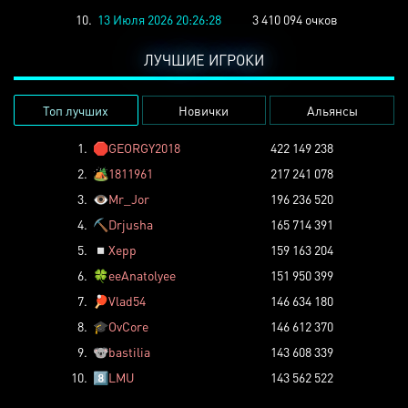
10.
13 Июля 2026 20:26:28
3 410 094 очков
ЛУЧШИЕ ИГРОКИ
Топ лучших
Новички
Альянсы
1.
🛑
GEORGY2018
422 149 238
2.
🏕️
1811961
217 241 078
3.
👁️
Mr_Jor
196 236 520
4.
⛏️
Drjusha
165 714 391
5.
◽
Xepp
159 163 204
6.
🍀
eeAnatolyee
151 950 399
7.
🏓
Vlad54
146 634 180
8.
🎓
OvCore
146 612 370
9.
🐨
bastilia
143 608 339
10.
8️⃣
LMU
143 562 522