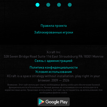
Правила проекта
Заблокированные игроки
Xcraft Inc
528 Seven Bridge Road Suite 116 East Stroudsburg PA 18301 Monroe
Связь с администрацией
Политика конфиденциальности
Условия использования
XCraft is a space strategy without installation: play right in your
browser.
2009 — 2526
Внимание: Этот сайт использует строго необходимые файлы cookie для обеспечения базовой
функциональности и безопасности. Личные данные не отслеживаются и не используются в
маркетинговых целях. Продолжая использовать этот сайт, вы соглашаетесь на использование этих
необходимых файлов cookie.