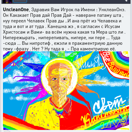
UncleanOne
, Здравия Вам Игрок па Имени : УнклеанОнэ.
Он Какакает Прав дай Прав Дай - наверане патаму шта ,
нуу переел Челавек Прав ды ..И ана прёт из Челавека и
туда и вот и ат туда . Канешна жэ , я сагласин с Исусам
Христосам и Вами- ва всём нужна какая та Мера што ли .
Нипережырать , ниперепивать, нипере, ни пере ... Туда
-сюда ... Вы нипротиф , ежэли я пракаментриую данную
тему -фразу . Нет ? Ну тада я , - Пра каментрирую её.