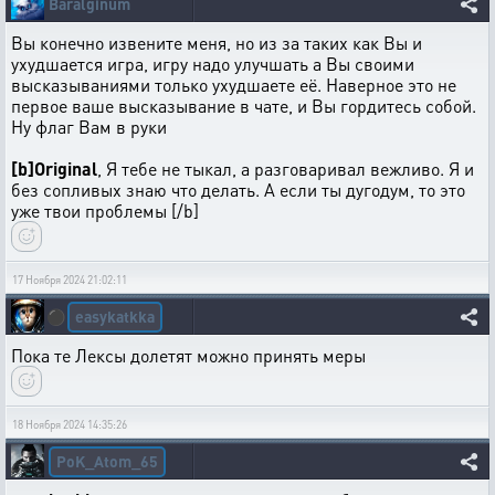
Baralginum
Вы конечно извените меня, но из за таких как Вы и
ухудшается игра, игру надо улучшать а Вы своими
высказываниями только ухудшаете её. Наверное это не
первое ваше высказывание в чате, и Вы гордитесь собой.
Ну флаг Вам в руки
[b]Original
, Я тебе не тыкал, а разговаривал вежливо. Я и
без сопливых знаю что делать. А если ты дугодум, то это
уже твои проблемы [/b]
17 Ноября 2024 21:02:11
easykatkka
⚫
Пока те Лексы долетят можно принять меры
18 Ноября 2024 14:35:26
PoK_Atom_65