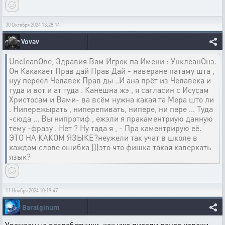
30 Октября 2024 13:28:14
Vovav
UncleanOne, Здравия Вам Игрок па Имени : УнклеанОнэ.
Он Какакает Прав дай Прав Дай - наверане патаму шта ,
нуу переел Челавек Прав ды ..И ана прёт из Челавека и
туда и вот и ат туда . Канешна жэ , я сагласин с Исусам
Христосам и Вами- ва всём нужна какая та Мера што ли
. Нипережырать , ниперепивать, нипере, ни пере ... Туда
-сюда ... Вы нипротиф , ежэли я пракаментриую данную
тему -фразу . Нет ? Ну тада я , - Пра каментрирую её.
ЭТО НА КАКОМ ЯЗЫКЕ?неужели так учат в школе в
каждом слове ошибка )))это что фишка такая каверкать
язык?
11 Ноября 2024 10:19:47
Baralginum
Уважаемые разработчики, как уже писали ранее игроки,