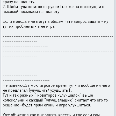
сразу на планету.
2. Шлём туда юнитов с грузом (так же на высокую) и с
высокой посылаем на планету
Если молодые не могут в общем чате вопрос задать - ну
тут их проблемы - а не игры
-------------------------------------------------------------
-------------------
-------------------------
-------------------------------------------------------------
-------------------
-------------------------
-------------------------------------------------------------
-------------------
--------------------------
Не извеню..За мою игровое время тут - я вообще ни чего
не предлагал (улучшить/ ухудшить ) .
Тут и так разных " новаторов -улучшалок" выше
колокольни и каждый "улучшальщик" считает что его то
решение -будет прям огонь и игра улучшиться.
Уже объяснил как выполнять квесты и где если сам