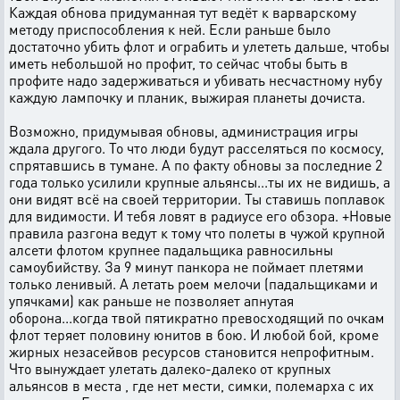
Каждая обнова придуманная тут ведёт к варварскому
методу приспособления к ней. Если раньше было
достаточно убить флот и ограбить и улететь дальше, чтобы
иметь небольшой но профит, то сейчас чтобы быть в
профите надо задерживаться и убивать несчастному нубу
каждую лампочку и планик, выжирая планеты дочиста.
Возможно, придумывая обновы, администрация игры
ждала другого. То что люди будут расселяться по космосу,
спрятавшись в тумане. А по факту обновы за последние 2
года только усилили крупные альянсы...ты их не видишь, а
они видят всё на своей территории. Ты ставишь поплавок
для видимости. И тебя ловят в радиусе его обзора. +Новые
правила разгона ведут к тому что полеты в чужой крупной
алсети флотом крупнее падальщика равносильны
самоубийству. За 9 минут панкора не поймает плетями
только ленивый. А летать роем мелочи (падальщиками и
упячками) как раньше не позволяет апнутая
оборона...когда твой пятикратно превосходящий по очкам
флот теряет половину юнитов в бою. И любой бой, кроме
жирных незасейвов ресурсов становится непрофитным.
Что вынуждает улетать далеко-далеко от крупных
альянсов в места , где нет мести, симки, полемарха с их