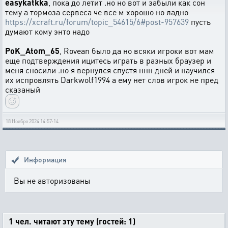
easykatkka
, пока до летит .но но вот и забыли как сон
тему а тормоза сервеса че все м хорошо но ладно
https://xcraft.ru/forum/topic_54615/6#post-957639
пусть
думают кому энто надо
PoK_Atom_65
, Rovean было да но всяки игроки вот мам
еще подтверждения ицитесь играть в разных браузер и
меня сносили .но я вернулся спустя ннн дней и научился
их испровлять Darkwolf1994 а ему нет слов игрок не пред
сказаный
18 Ноября 2024 14:57:14
Информация
Вы не авторизованы
1 чел. читают эту тему (гостей: 1)