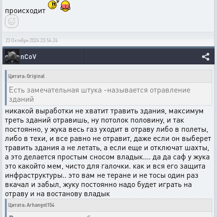
происходит
23 Октября 2024 23:54:24
nCoV
Цитата: Original
Есть замечательная штука -называется отравление
зданий
никакой выработки не хватит травить здания, максимум
треть зданий отравишь, ну потолок половину, и так
постоянно, у жука весь газ уходит в отраву либо в полеты,
либо в техи, и все равно не отравит, даже если он выберет
травить здания а не летать, а если еще и отключат шахты,
а это делается простым сносом владык.... да да саф у жука
это какойто мем, чисто для галочки. как и вся его защита
инфраструктуры.. это вам не теране и не тосы один раз
вкачал и забыл, жуку постоянно надо будет играть на
отраву и на востанову владык
Цитата: Arhangel154