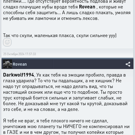
плетями.... Где отсутствует вероятность подлова и живут
сладко плачущие нубы вроде тебя
Rovean
, которые не
способны себя защитить... А лишь сладко плакать, умоляя
не убивать им лампочки и отменить лексов.
Так что скули, маленькая плакса, скули сильнее ууу)
25 Октября 2024 17:57:33
Rovean
Darkwolf1994
, Ух как тебя на эмоции пробило, правда в
глаза ударила? То что ты падальщик, а не хищник? Не
надо тут опрадываться, не надо делать вид, что ты
настоящий охоник или еще что то подобное. Ты просто
трус который боится сильных и запугивает слабых, не
более. Не доказывай мне тут какой ты крутой, доказывай
это себе, и не на словах, а на деле.
Я тебе не враг, я тебе плохого ничего не сделал,
уничтожив мою планету ты НИЧЕГО не компенсировал ни
в ГАЗЕ и ни в чем другом, ты получил копейки которые