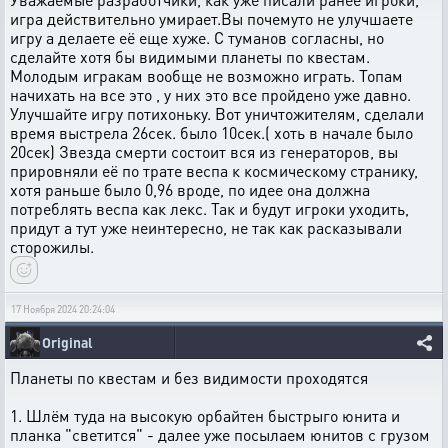
игра действительно умирает.Вы почемуто не улучшаете
игру а делаете её еще хуже. С туманов согласны, но
сделайте хотя бы видимыми планеты по квестам.
Молодым игракам вообще не возможно играть. Топам
начихать на все это , у них это все пройдено уже давно.
Улучшайте игру потихоньку. Вот уничтожителям, сделали
время выстрела 26сек. было 10сек.( хоть в начале было
20сек) Звезда смерти состоит вся из генераторов, вы
прировняли её по трате веспа к космическому странику,
хотя раньше было 0,96 вроде, по идее она должна
потреблять веспа как лекс. Так и будут игроки уходить,
придут а тут уже неинтересно, не так как расказывали
сторожилы.
17 Ноября 2024 20:24:04
Original
Планеты по квестам и без видимости проходятся
1. Шлём туда на высокую орбайтен быстрыго юнита и
планка "светится" - далее уже посылаем юнитов с грузом