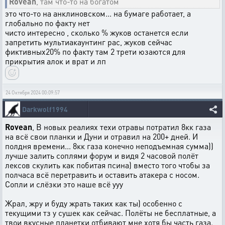
Rovean
, там что-то на богатом
это что-то на анклиновском... на бумаге работает, а
глобально по факту нет
чисто интересно , сколько % жуков останется если
запретить мультиакаунтинг рас, жуков сейчас
фиктивных20% по факту там 2 трети юзаются для
прикрытия алок и врат и лп
24 Октября 2024 00:09:57
Darkwolf1994
Rovean
, В новых реалиях техи отравы потратил 8кк газа
на всё свои планки и Дуни и отравил на 200+ дней. И
полдня времени... 8кк газа конечно неподъемная сумма))
лучше залить соплями форум и видя 2 часовой полёт
лексов скулить как побитая псина) вместо того чтобы за
полчаса всё перетравить и оставить атакера с носом.
Сопли и слёзки это наше всё ууу
Жрал, жру и буду жрать таких как ты) особенно с
текущими тз у сушек как сейчас. Полёты не бесплатные, а
твои вкусные планетки отбивают мне хотя бы часть газа.