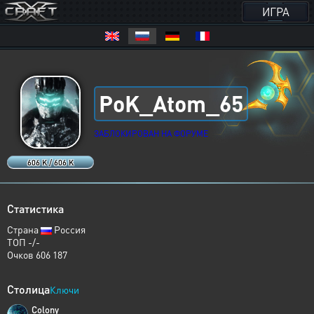
ИГРА
PoK_Atom_65
ЗАБЛОКИРОВАН НА ФОРУМЕ
606 K / 606 K
Статистика
Страна
Россия
ТОП -/-
Очков 606 187
Столица
Ключи
Colony