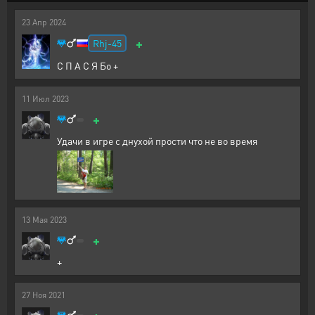
23
Апр
2024
+
Rhj-45
С П А С Я Бо +
11
Июл
2023
+
Удачи в игре с днухой прости что не во время
13
Мая
2023
+
+
27
Ноя
2021