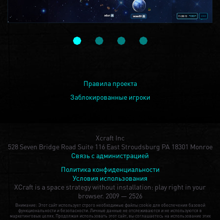
Правила проекта
Заблокированные игроки
Xcraft Inc
528 Seven Bridge Road Suite 116 East Stroudsburg PA 18301 Monroe
Связь с администрацией
Политика конфиденциальности
Условия использования
XCraft is a space strategy without installation: play right in your
browser.
2009 — 2526
Внимание: Этот сайт использует строго необходимые файлы cookie для обеспечения базовой
функциональности и безопасности. Личные данные не отслеживаются и не используются в
маркетинговых целях. Продолжая использовать этот сайт, вы соглашаетесь на использование этих