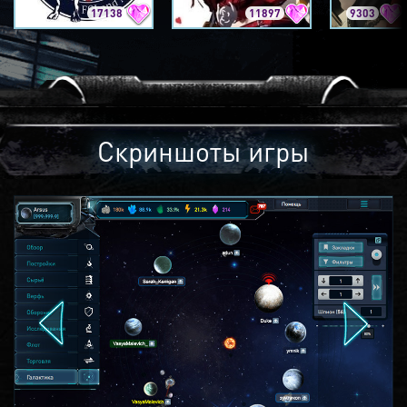
17138
11897
9303
Скриншоты игры