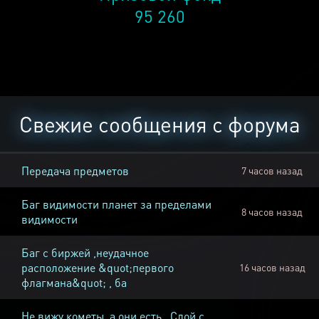
95 260
Свежие сообщения с форума
Передача предметов
7 часов назад
Баг видимости планет за пределами
8 часов назад
видимости
Баг с биржей ,неудачное
расположение &quot;первого
16 часов назад
флагмана&quot; , ба
Не вижу кометы, а они есть , Слой с