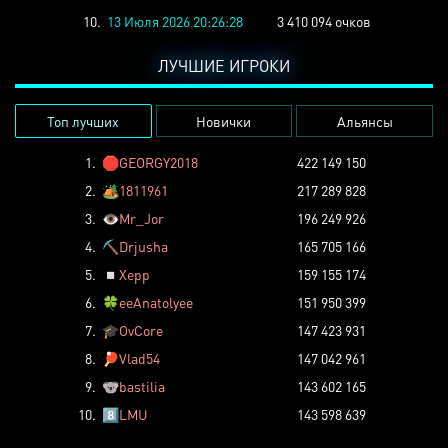
10.
13 Июля 2026 20:26:28
3 410 094 очков
ЛУЧШИЕ ИГРОКИ
Топ лучших
Новички
Альянсы
1.
🛑
GEORGY2018
422 149 150
2.
🏕️
1811961
217 289 828
3.
👁️
Mr_Jor
196 249 926
4.
⛏️
Drjusha
165 705 166
5.
◽
Xepp
159 155 174
6.
🍀
eeAnatolyee
151 950 399
7.
🎓
OvCore
147 423 931
8.
🏓
Vlad54
147 042 961
9.
🐨
bastilia
143 602 165
10.
8️⃣
LMU
143 598 639