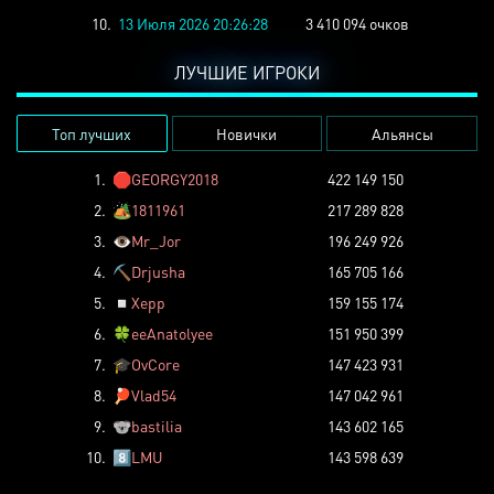
10.
13 Июля 2026 20:26:28
3 410 094 очков
ЛУЧШИЕ ИГРОКИ
Топ лучших
Новички
Альянсы
1.
🛑
GEORGY2018
422 149 150
2.
🏕️
1811961
217 289 828
3.
👁️
Mr_Jor
196 249 926
4.
⛏️
Drjusha
165 705 166
5.
◽
Xepp
159 155 174
6.
🍀
eeAnatolyee
151 950 399
7.
🎓
OvCore
147 423 931
8.
🏓
Vlad54
147 042 961
9.
🐨
bastilia
143 602 165
10.
8️⃣
LMU
143 598 639