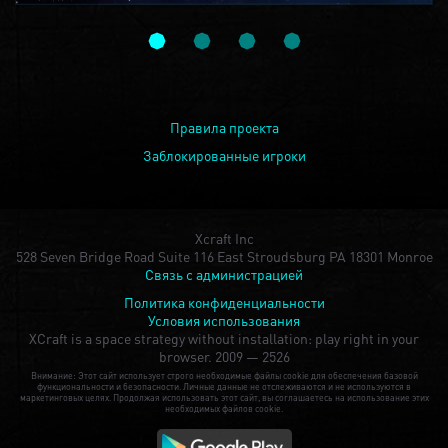
Правила проекта
Заблокированные игроки
Xcraft Inc
528 Seven Bridge Road Suite 116 East Stroudsburg PA 18301 Monroe
Связь с администрацией
Политика конфиденциальности
Условия использования
XCraft is a space strategy without installation: play right in your
browser.
2009 — 2526
Внимание: Этот сайт использует строго необходимые файлы cookie для обеспечения базовой
функциональности и безопасности. Личные данные не отслеживаются и не используются в
маркетинговых целях. Продолжая использовать этот сайт, вы соглашаетесь на использование этих
необходимых файлов cookie.