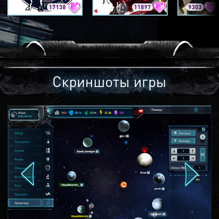
17138
11897
9303
Скриншоты игры