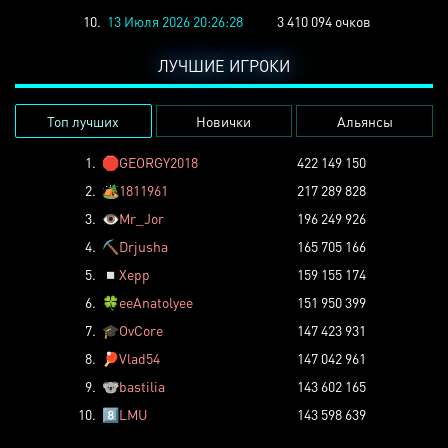
10.
13 Июля 2026 20:26:28
3 410 094 очков
ЛУЧШИЕ ИГРОКИ
Топ лучших
Новички
Альянсы
1.
🛑
GEORGY2018
422 149 150
2.
🏕️
1811961
217 289 828
3.
👁️
Mr_Jor
196 249 926
4.
⛏️
Drjusha
165 705 166
5.
◽
Xepp
159 155 174
6.
🍀
eeAnatolyee
151 950 399
7.
🎓
OvCore
147 423 931
8.
🏓
Vlad54
147 042 961
9.
🐨
bastilia
143 602 165
10.
8️⃣
LMU
143 598 639