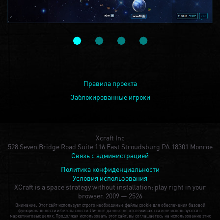
Правила проекта
Заблокированные игроки
Xcraft Inc
528 Seven Bridge Road Suite 116 East Stroudsburg PA 18301 Monroe
Связь с администрацией
Политика конфиденциальности
Условия использования
XCraft is a space strategy without installation: play right in your
browser.
2009 — 2526
Внимание: Этот сайт использует строго необходимые файлы cookie для обеспечения базовой
функциональности и безопасности. Личные данные не отслеживаются и не используются в
маркетинговых целях. Продолжая использовать этот сайт, вы соглашаетесь на использование этих