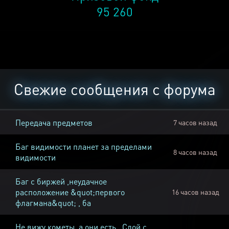
95 260
Свежие сообщения с форума
Передача предметов
7 часов назад
Баг видимости планет за пределами
8 часов назад
видимости
Баг с биржей ,неудачное
расположение &quot;первого
16 часов назад
флагмана&quot; , ба
Не вижу кометы, а они есть , Слой с