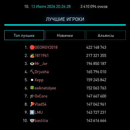
10.
13 Июля 2026 20:26:28
3 410 094 очков
ЛУЧШИЕ ИГРОКИ
Топ лучших
Новички
Альянсы
1.
🛑
GEORGY2018
422 148 743
2.
🏕️
1811961
217 321 355
3.
👁️
Mr_Jor
196 850 187
4.
⛏️
Drjusha
165 796 010
5.
◽
Xepp
159 245 842
6.
🍀
eeAnatolyee
152 063 763
7.
🎓
OvCore
147 667 600
8.
🏓
Vlad54
147 042 961
9.
8️⃣
LMU
143 727 231
10.
🐨
bastilia
143 616 664