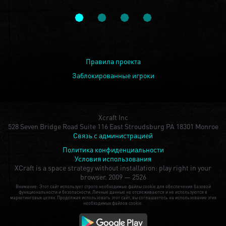
Правила проекта
Заблокированные игроки
Xcraft Inc
528 Seven Bridge Road Suite 116 East Stroudsburg PA 18301 Monroe
Связь с администрацией
Политика конфиденциальности
Условия использования
XCraft is a space strategy without installation: play right in your
browser.
2009 — 2526
Внимание: Этот сайт использует строго необходимые файлы cookie для обеспечения базовой
функциональности и безопасности. Личные данные не отслеживаются и не используются в
маркетинговых целях. Продолжая использовать этот сайт, вы соглашаетесь на использование этих
необходимых файлов cookie.