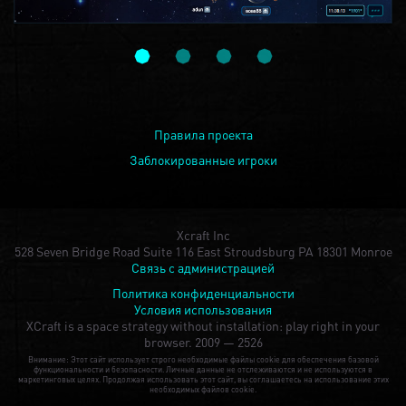
Правила проекта
Заблокированные игроки
Xcraft Inc
528 Seven Bridge Road Suite 116 East Stroudsburg PA 18301 Monroe
Связь с администрацией
Политика конфиденциальности
Условия использования
XCraft is a space strategy without installation: play right in your
browser.
2009 — 2526
Внимание: Этот сайт использует строго необходимые файлы cookie для обеспечения базовой
функциональности и безопасности. Личные данные не отслеживаются и не используются в
маркетинговых целях. Продолжая использовать этот сайт, вы соглашаетесь на использование этих
необходимых файлов cookie.