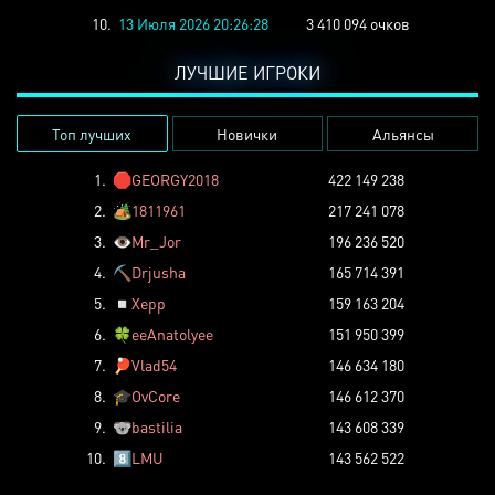
10.
13 Июля 2026 20:26:28
3 410 094 очков
ЛУЧШИЕ ИГРОКИ
Топ лучших
Новички
Альянсы
1.
🛑
GEORGY2018
422 149 238
2.
🏕️
1811961
217 241 078
3.
👁️
Mr_Jor
196 236 520
4.
⛏️
Drjusha
165 714 391
5.
◽
Xepp
159 163 204
6.
🍀
eeAnatolyee
151 950 399
7.
🏓
Vlad54
146 634 180
8.
🎓
OvCore
146 612 370
9.
🐨
bastilia
143 608 339
10.
8️⃣
LMU
143 562 522