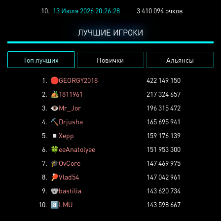
10.
13 Июля 2026 20:26:28
3 410 094 очков
ЛУЧШИЕ ИГРОКИ
Топ лучших
Новички
Альянсы
1.
🛑
GEORGY2018
422 149 150
2.
🏕️
1811961
217 324 657
3.
👁️
Mr_Jor
196 315 472
4.
⛏️
Drjusha
165 695 941
5.
◽
Xepp
159 176 139
6.
🍀
eeAnatolyee
151 953 300
7.
🎓
OvCore
147 469 975
8.
🏓
Vlad54
147 042 961
9.
🐨
bastilia
143 620 734
10.
8️⃣
LMU
143 598 667