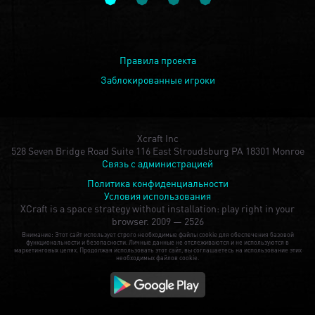
Правила проекта
Заблокированные игроки
Xcraft Inc
528 Seven Bridge Road Suite 116 East Stroudsburg PA 18301 Monroe
Связь с администрацией
Политика конфиденциальности
Условия использования
XCraft is a space strategy without installation: play right in your
browser.
2009 — 2526
Внимание: Этот сайт использует строго необходимые файлы cookie для обеспечения базовой
функциональности и безопасности. Личные данные не отслеживаются и не используются в
маркетинговых целях. Продолжая использовать этот сайт, вы соглашаетесь на использование этих
необходимых файлов cookie.