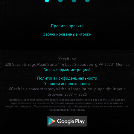
Правила проекта
Заблокированные игроки
Xcraft Inc
528 Seven Bridge Road Suite 116 East Stroudsburg PA 18301 Monroe
Связь с администрацией
Политика конфиденциальности
Условия использования
XCraft is a space strategy without installation: play right in your
browser.
2009 — 2526
Внимание: Этот сайт использует строго необходимые файлы cookie для обеспечения базовой
функциональности и безопасности. Личные данные не отслеживаются и не используются в
маркетинговых целях. Продолжая использовать этот сайт, вы соглашаетесь на использование этих
необходимых файлов cookie.