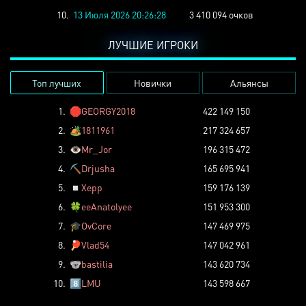
10.
13 Июля 2026 20:26:28
3 410 094 очков
ЛУЧШИЕ ИГРОКИ
Топ лучших
Новички
Альянсы
1.
🛑
GEORGY2018
422 149 150
2.
🏕️
1811961
217 324 657
3.
👁️
Mr_Jor
196 315 472
4.
⛏️
Drjusha
165 695 941
5.
◽
Xepp
159 176 139
6.
🍀
eeAnatolyee
151 953 300
7.
🎓
OvCore
147 469 975
8.
🏓
Vlad54
147 042 961
9.
🐨
bastilia
143 620 734
10.
8️⃣
LMU
143 598 667