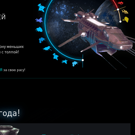
ЕЙ
рону меньших
 с толпой!
Я
за свою расу!
года!