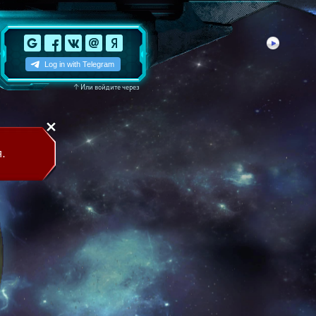
↑
Или войдите через
.