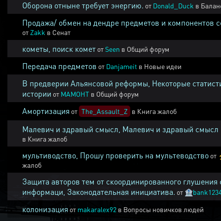
Оборона отныне требует энергию.
от
Donald_Duck
в
Балан
Продажа/ обмен на дендре предметов и компонентов 
от
Zakk
в
Сенат
кометы, поиск комет
от
Seen
в
Общий форум
Передача предметов
от
Danjameit
в
Новые идеи
В предверии Альянсовой реформы, Некоторые статист
истории
от
MAMOHT
в
Общий форум
Амортизация
от
The_Assault_Z
в
Книга жалоб
Малевич и здравый смысл, Малевич и здравый смысл
в
Книга жалоб
мультиводство, Прошу проверить на мультеводство
от
жалоб
Защита авторов тем от скоординированного глушения 
информаци, Законодательная инициатива.
от
🏦
bank123
колонизация
от
makaralex92
в
Вопросы новичков людей