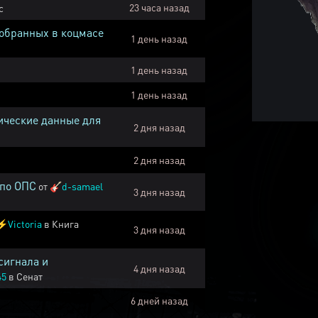
23 часа назад
с
собранных в коцмасе
1 день назад
1 день назад
1 день назад
ические данные для
2 дня назад
2 дня назад
 по ОПС
от
🎸
d-samael
3 дня назад
⚡
Victoria
в
Книга
3 дня назад
сигнала и
4 дня назад
45
в
Сенат
6 дней назад