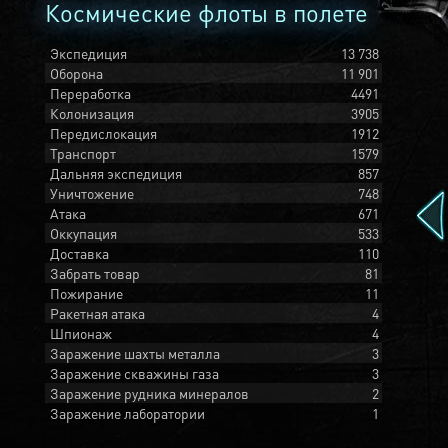
Космические флоты в полете
Экспедиция
13 738
Оборона
11 901
Переработка
4491
Колонизация
3905
Передислокация
1912
Транспорт
1579
Дальняя экспедиция
857
Уничтожение
748
Атака
671
Оккупация
533
Доставка
110
Забрать товар
81
Пожирание
11
Ракетная атака
4
Шпионаж
4
Заражение шахты металла
3
Заражение скважины газа
3
Заражение рудника минералов
2
Заражение лаборатории
1