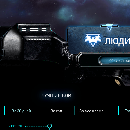
22 275 игро
ЛУЧШИЕ БОИ
За 30 дней
За год
За все время
То
5 137 020