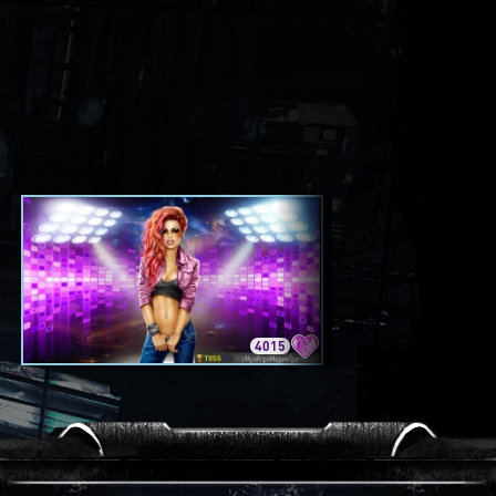
4015
3420