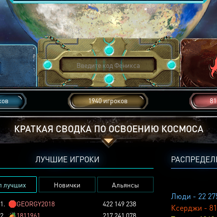
ков
1940 игроков
81
КРАТКАЯ СВОДКА ПО ОСВОЕНИЮ КОСМОСА
ЛУЧШИЕ ИГРОКИ
РАСПРЕДЕЛ
п лучших
Новички
Альянсы
Люди - 22 27
1.
🛑
GEORGY2018
422 149 238
Ксерджи - 81
2.
🏕️
1811961
217 241 078