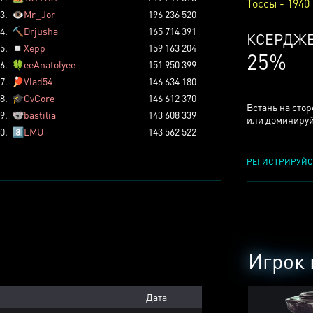
Тоссы - 1940
3.
👁️
Mr_Jor
196 236 520
4.
⛏️
Drjusha
165 714 391
КСЕРДЖ
5.
◽
Xepp
159 163 204
25%
6.
🍀
eeAnatolyee
151 950 399
7.
🏓
Vlad54
146 634 180
8.
🎓
OvCore
146 612 370
Встань на сто
9.
🐨
bastilia
143 608 339
или доминируй
0.
8️⃣
LMU
143 562 522
РЕГИСТРИРУЙС
Игрок 
Дата