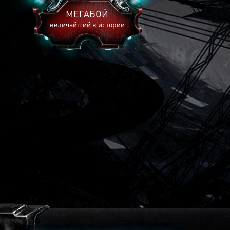
МЕГАБОЙ
величайший в истории
2893
2269
2240