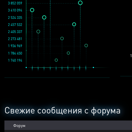
3 852 059
3 410 094
2 524 335
2 457 532
2 405 337
2 273 481
1 936 969
1 784 450
1
1 740 194
Свежие сообщения с форума
Форум