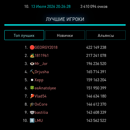
10.
13 Июля 2026 20:26:28
3 410 094 очков
ЛУЧШИЕ ИГРОКИ
Топ лучших
Новички
Альянсы
1.
🛑
GEORGY2018
422 149 238
2.
🏕️
1811961
217 241 078
3.
👁️
Mr_Jor
196 236 520
4.
⛏️
Drjusha
165 714 391
5.
◽
Xepp
159 163 204
6.
🍀
eeAnatolyee
151 950 399
7.
🏓
Vlad54
146 634 180
8.
🎓
OvCore
146 612 370
9.
🐨
bastilia
143 608 339
10.
8️⃣
LMU
143 562 522