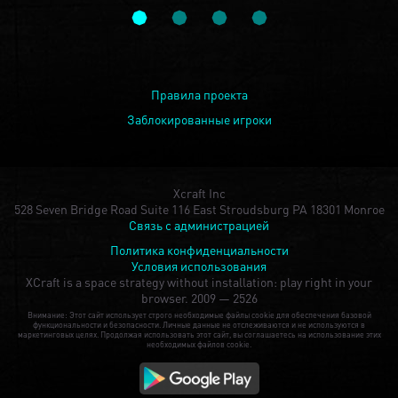
Правила проекта
Заблокированные игроки
Xcraft Inc
528 Seven Bridge Road Suite 116 East Stroudsburg PA 18301 Monroe
Связь с администрацией
Политика конфиденциальности
Условия использования
XCraft is a space strategy without installation: play right in your
browser.
2009 — 2526
Внимание: Этот сайт использует строго необходимые файлы cookie для обеспечения базовой
функциональности и безопасности. Личные данные не отслеживаются и не используются в
маркетинговых целях. Продолжая использовать этот сайт, вы соглашаетесь на использование этих
необходимых файлов cookie.