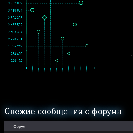
3 852 059
3 410 094
2 524 335
2 457 532
2 405 337
2 273 481
1 936 969
1 784 450
1
1 740 194
Свежие сообщения с форума
Форум