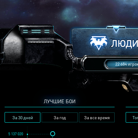
22 684 игро
ЛУЧШИЕ БОИ
За 30 дней
За год
За все время
То
5 137 020