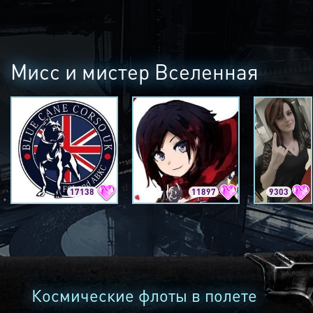
Мисс и мистер Вселенная
17138
11897
9303
Космические флоты в полете