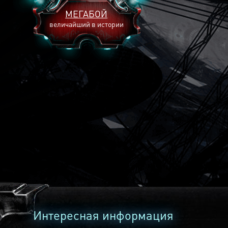
МЕГАБОЙ
величайший в истории
2893
2269
2240
Интересная информация