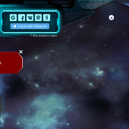
↑
Или войдите через
.