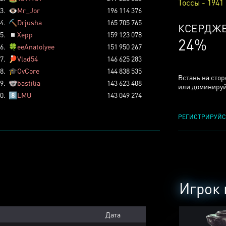
Тоссы - 1941
3.
👁️
Mr_Jor
196 114 376
4.
⛏️
Drjusha
165 705 765
КСЕРДЖ
5.
◽
Xepp
159 123 078
24%
6.
🍀
eeAnatolyee
151 950 267
7.
🏓
Vlad54
146 625 283
8.
🎓
OvCore
144 838 535
Встань на сто
9.
🐨
bastilia
143 623 408
или доминируй
0.
8️⃣
LMU
143 049 274
РЕГИСТРИРУЙС
Игрок 
Дата