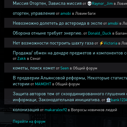
Миссия Отортен, Зависла миссия
от
💀
Raynor_Jim
в
Ловим
отортен, управление
от
amobi
в
Ловим баги
Невозможно долететь до астероида в экспе
от
amobi
в
Ло
Оборона отныне требует энергию.
от
Donald_Duck
в
Балан
Нет возможности построить шахту газа
от
⚡
Victoria
в
Ло
Продажа/ обмен на дендре предметов и компонентов 
от
Zakk
в
Сенат
кометы, поиск комет
от
Seen
в
Общий форум
В предверии Альянсовой реформы, Некоторые статист
истории
от
MAMOHT
в
Общий форум
Защита авторов тем от скоординированного глушения 
информаци, Законодательная инициатива.
от
🏦
bank123
колонизация
от
makaralex92
в
Вопросы новичков людей
Перейти на форум