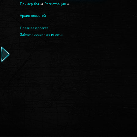
Пример боя
⇒
Регистрация
⇒
Архив новостей
Правила проекта
Заблокированные игроки