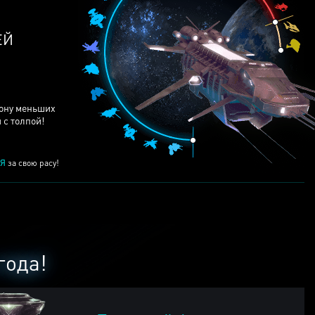
ЕЙ
рону меньших
 с толпой!
Я
за свою расу!
года!