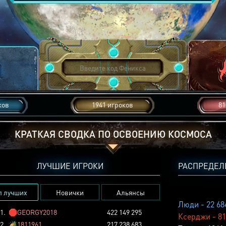
ков
1941 игроков
81
КРАТКАЯ СВОДКА ПО ОСВОЕНИЮ КОСМОСА
ЛУЧШИЕ ИГРОКИ
РАСПРЕДЕЛ
п лучших
Новички
Альянсы
Люди - 22 68
1.
🛑
GEORGY2018
422 149 295
Ксерджи - 81
2.
🏕️
1811961
217 238 683