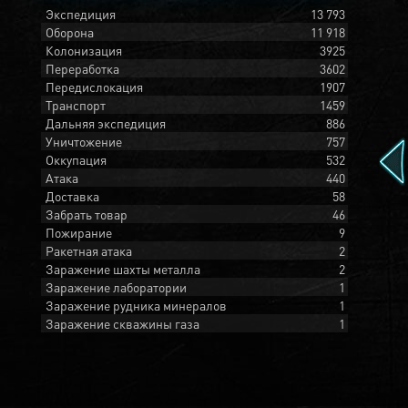
Экспедиция
13 793
Оборона
11 918
Колонизация
3925
Переработка
3602
Передислокация
1907
Транспорт
1459
Дальняя экспедиция
886
Уничтожение
757
Оккупация
532
Атака
440
Доставка
58
Забрать товар
46
Пожирание
9
Ракетная атака
2
Заражение шахты металла
2
Заражение лаборатории
1
Заражение рудника минералов
1
Заражение скважины газа
1