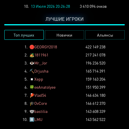
10.
13 Июля 2026 20:26:28
3 410 094 очков
ЛУЧШИЕ ИГРОКИ
Топ лучших
Новички
Альянсы
1.
🛑
GEORGY2018
422 149 238
2.
🏕️
1811961
217 241 078
3.
👁️
Mr_Jor
196 236 520
4.
⛏️
Drjusha
165 714 391
5.
◽
Xepp
159 163 204
6.
🍀
eeAnatolyee
151 950 399
7.
🏓
Vlad54
146 634 180
8.
🎓
OvCore
146 612 370
9.
🐨
bastilia
143 608 339
10.
8️⃣
LMU
143 562 522