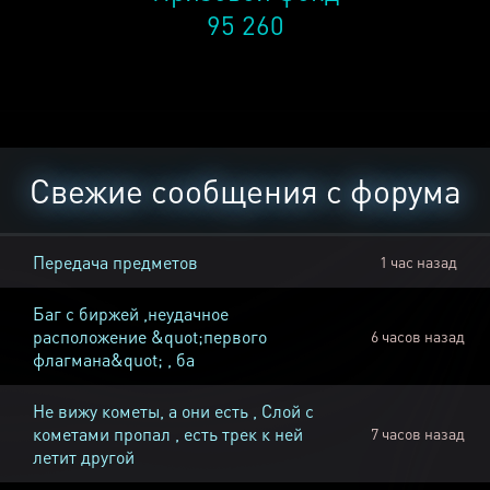
95 260
Свежие сообщения с форума
Передача предметов
1 час назад
Баг с биржей ,неудачное
расположение &quot;первого
6 часов назад
флагмана&quot; , ба
Не вижу кометы, а они есть , Слой с
кометами пропал , есть трек к ней
7 часов назад
летит другой