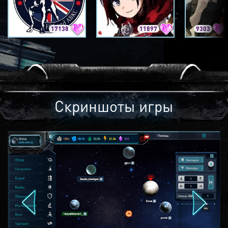
17138
11897
9303
Скриншоты игры