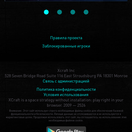
Правила проекта
Заблокированные игроки
Xcraft Inc
528 Seven Bridge Road Suite 116 East Stroudsburg PA 18301 Monroe
Связь с администрацией
Политика конфиденциальности
Условия использования
XCraft is a space strategy without installation: play right in your
browser.
2009 — 2526
Внимание: Этот сайт использует строго необходимые файлы cookie для обеспечения базовой
функциональности и безопасности. Личные данные не отслеживаются и не используются в
маркетинговых целях. Продолжая использовать этот сайт, вы соглашаетесь на использование этих
необходимых файлов cookie.