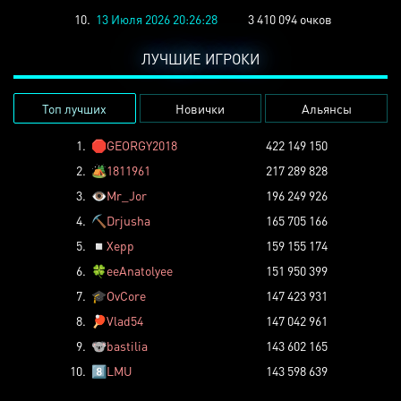
10.
13 Июля 2026 20:26:28
3 410 094 очков
ЛУЧШИЕ ИГРОКИ
Топ лучших
Новички
Альянсы
1.
🛑
GEORGY2018
422 149 150
2.
🏕️
1811961
217 289 828
3.
👁️
Mr_Jor
196 249 926
4.
⛏️
Drjusha
165 705 166
5.
◽
Xepp
159 155 174
6.
🍀
eeAnatolyee
151 950 399
7.
🎓
OvCore
147 423 931
8.
🏓
Vlad54
147 042 961
9.
🐨
bastilia
143 602 165
10.
8️⃣
LMU
143 598 639