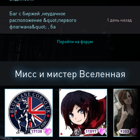
Баг с биржей ,неудачное
расположение &quot;первого
1 день назад
флагмана&quot; , ба
Перейти на форум
Мисс и мистер Вселенная
17138
11897
9303