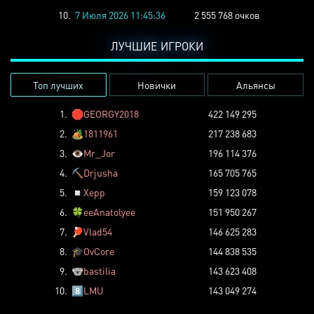
10.
7 Июля 2026 11:45:36
2 555 768 очков
ЛУЧШИЕ ИГРОКИ
Топ лучших
Новички
Альянсы
1.
🛑
GEORGY2018
422 149 295
2.
🏕️
1811961
217 238 683
3.
👁️
Mr_Jor
196 114 376
4.
⛏️
Drjusha
165 705 765
5.
◽
Xepp
159 123 078
6.
🍀
eeAnatolyee
151 950 267
7.
🏓
Vlad54
146 625 283
8.
🎓
OvCore
144 838 535
9.
🐨
bastilia
143 623 408
10.
8️⃣
LMU
143 049 274