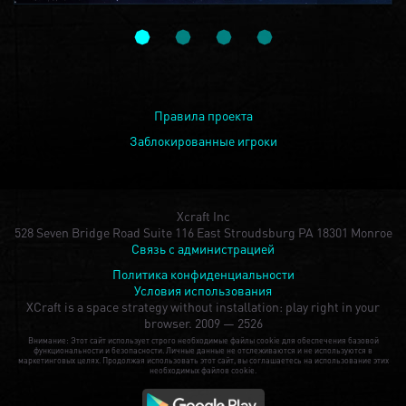
Правила проекта
Заблокированные игроки
Xcraft Inc
528 Seven Bridge Road Suite 116 East Stroudsburg PA 18301 Monroe
Связь с администрацией
Политика конфиденциальности
Условия использования
XCraft is a space strategy without installation: play right in your
browser.
2009 — 2526
Внимание: Этот сайт использует строго необходимые файлы cookie для обеспечения базовой
функциональности и безопасности. Личные данные не отслеживаются и не используются в
маркетинговых целях. Продолжая использовать этот сайт, вы соглашаетесь на использование этих
необходимых файлов cookie.