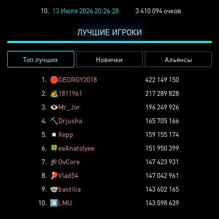
10.
13 Июля 2026 20:26:28
3 410 094 очков
ЛУЧШИЕ ИГРОКИ
Топ лучших
Новички
Альянсы
1.
🛑
GEORGY2018
422 149 150
2.
🏕️
1811961
217 289 828
3.
👁️
Mr_Jor
196 249 926
4.
⛏️
Drjusha
165 705 166
5.
◽
Xepp
159 155 174
6.
🍀
eeAnatolyee
151 950 399
7.
🎓
OvCore
147 423 931
8.
🏓
Vlad54
147 042 961
9.
🐨
bastilia
143 602 165
10.
8️⃣
LMU
143 598 639