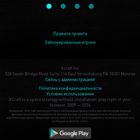
Правила проекта
Заблокированные игроки
Xcraft Inc
528 Seven Bridge Road Suite 116 East Stroudsburg PA 18301 Monroe
Связь с администрацией
Политика конфиденциальности
Условия использования
XCraft is a space strategy without installation: play right in your
browser.
2009 — 2526
Внимание: Этот сайт использует строго необходимые файлы cookie для обеспечения базовой
функциональности и безопасности. Личные данные не отслеживаются и не используются в
маркетинговых целях. Продолжая использовать этот сайт, вы соглашаетесь на использование этих
необходимых файлов cookie.