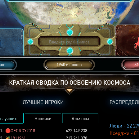
ков
1940 игроков
81
КРАТКАЯ СВОДКА ПО ОСВОЕНИЮ КОСМОСА
ЛУЧШИЕ ИГРОКИ
РАСПРЕДЕЛ
п лучших
Новички
Альянсы
Люди - 22 27
1.
🛑
GEORGY2018
422 149 238
Ксерджи - 81
2.
🏕️
1811961
217 241 078