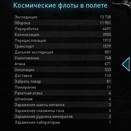
Космические флоты в полете
Экспедиция
13 738
Оборона
11 901
Переработка
4491
Колонизация
3905
Передислокация
1912
Транспорт
1579
Дальняя экспедиция
857
Уничтожение
748
Атака
671
Оккупация
533
Доставка
110
Забрать товар
81
Пожирание
11
Ракетная атака
4
Шпионаж
4
Заражение шахты металла
3
Заражение скважины газа
3
Заражение рудника минералов
2
Заражение лаборатории
1