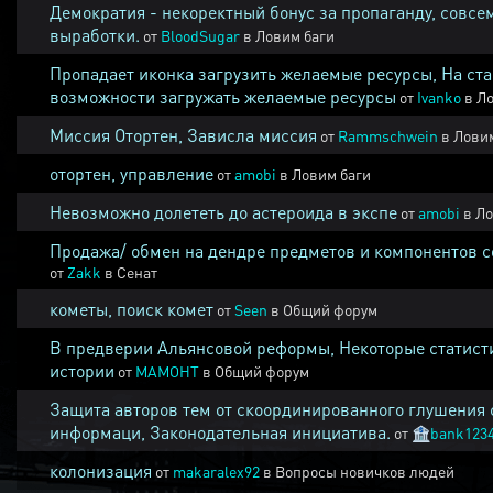
Демократия - некоректный бонус за пропаганду, совсе
выработки.
от
BloodSugar
в
Ловим баги
Пропадает иконка загрузить желаемые ресурсы, На ста
возможности загружать желаемые ресурсы
от
Ivanko
в
Ло
Миссия Отортен, Зависла миссия
от
Rammschwein
в
Ловим
отортен, управление
от
amobi
в
Ловим баги
Невозможно долететь до астероида в экспе
от
amobi
в
Ло
Продажа/ обмен на дендре предметов и компонентов 
от
Zakk
в
Сенат
кометы, поиск комет
от
Seen
в
Общий форум
В предверии Альянсовой реформы, Некоторые статист
истории
от
MAMOHT
в
Общий форум
Защита авторов тем от скоординированного глушения 
информаци, Законодательная инициатива.
от
🏦
bank123
колонизация
от
makaralex92
в
Вопросы новичков людей