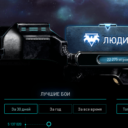
22 275 игро
ЛУЧШИЕ БОИ
За 30 дней
За год
За все время
То
5 137 020