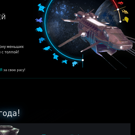
ЕЙ
рону меньших
 с толпой!
Я
за свою расу!
года!