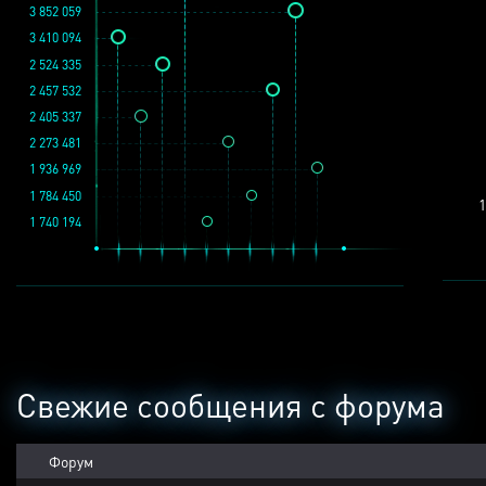
3 852 059
3 410 094
2 524 335
2 457 532
2 405 337
2 273 481
1 936 969
1 784 450
1
1 740 194
Свежие сообщения с форума
Форум