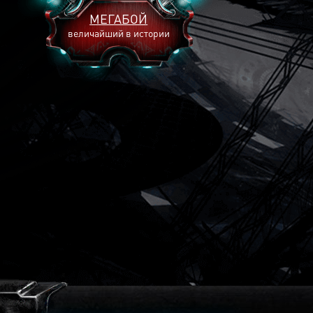
МЕГАБОЙ
величайший в истории
2893
2269
2240