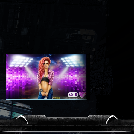
4015
3420