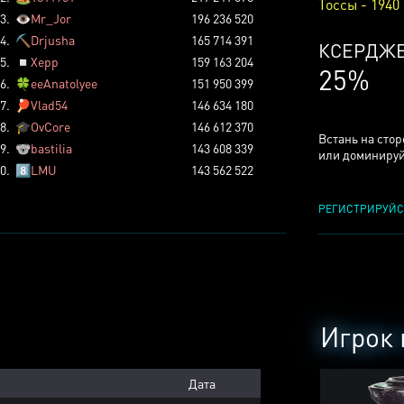
Тоссы - 1940
3.
👁️
Mr_Jor
196 236 520
4.
⛏️
Drjusha
165 714 391
КСЕРДЖ
5.
◽
Xepp
159 163 204
25%
6.
🍀
eeAnatolyee
151 950 399
7.
🏓
Vlad54
146 634 180
8.
🎓
OvCore
146 612 370
Встань на сто
9.
🐨
bastilia
143 608 339
или доминируй
0.
8️⃣
LMU
143 562 522
РЕГИСТРИРУЙС
Игрок 
Дата