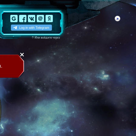
↑
Или войдите через
.