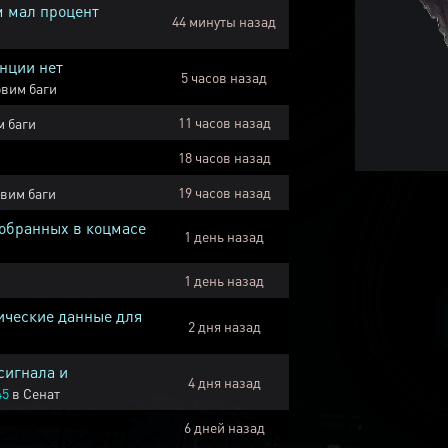
м мал процент
44 минуты назад
нции нет
5 часов назад
вим баги
11 часов назад
 баги
18 часов назад
19 часов назад
вим баги
собранных в коцмасе
1 день назад
1 день назад
ические данные для
2 дня назад
сигнала и
4 дня назад
45
в
Сенат
6 дней назад