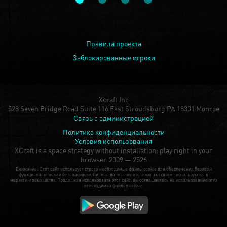
Правила проекта
Заблокированные игроки
Xcraft Inc
528 Seven Bridge Road Suite 116 East Stroudsburg PA 18301 Monroe
Связь с администрацией
Политика конфиденциальности
Условия использования
XCraft is a space strategy without installation: play right in your
browser.
2009 — 2526
Внимание: Этот сайт использует строго необходимые файлы cookie для обеспечения базовой
функциональности и безопасности. Личные данные не отслеживаются и не используются в
маркетинговых целях. Продолжая использовать этот сайт, вы соглашаетесь на использование этих
необходимых файлов cookie.