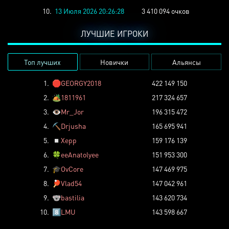
10.
13 Июля 2026 20:26:28
3 410 094 очков
ЛУЧШИЕ ИГРОКИ
Топ лучших
Новички
Альянсы
1.
🛑
GEORGY2018
422 149 150
2.
🏕️
1811961
217 324 657
3.
👁️
Mr_Jor
196 315 472
4.
⛏️
Drjusha
165 695 941
5.
◽
Xepp
159 176 139
6.
🍀
eeAnatolyee
151 953 300
7.
🎓
OvCore
147 469 975
8.
🏓
Vlad54
147 042 961
9.
🐨
bastilia
143 620 734
10.
8️⃣
LMU
143 598 667