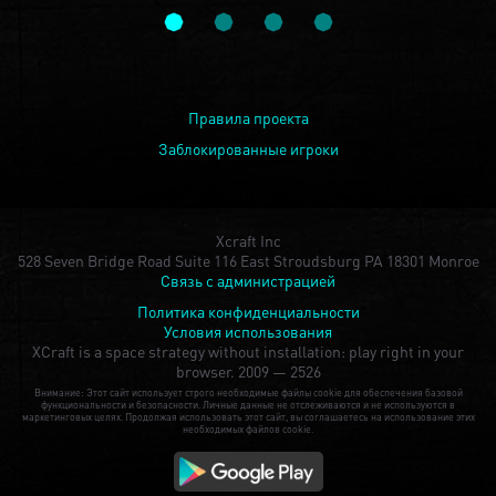
Правила проекта
Заблокированные игроки
Xcraft Inc
528 Seven Bridge Road Suite 116 East Stroudsburg PA 18301 Monroe
Связь с администрацией
Политика конфиденциальности
Условия использования
XCraft is a space strategy without installation: play right in your
browser.
2009 — 2526
Внимание: Этот сайт использует строго необходимые файлы cookie для обеспечения базовой
функциональности и безопасности. Личные данные не отслеживаются и не используются в
маркетинговых целях. Продолжая использовать этот сайт, вы соглашаетесь на использование этих
необходимых файлов cookie.