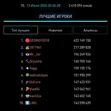
10.
13 Июля 2026 20:26:28
3 410 094 очков
ЛУЧШИЕ ИГРОКИ
Топ лучших
Новички
Альянсы
1.
🛑
GEORGY2018
422 149 150
2.
🏕️
1811961
217 289 828
3.
👁️
Mr_Jor
196 249 926
4.
⛏️
Drjusha
165 705 166
5.
◽
Xepp
159 155 174
6.
🍀
eeAnatolyee
151 950 399
7.
🎓
OvCore
147 423 931
8.
🏓
Vlad54
147 042 961
9.
🐨
bastilia
143 602 165
10.
8️⃣
LMU
143 598 639