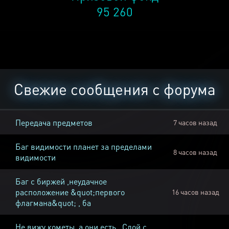
95 260
Свежие сообщения с форума
Передача предметов
7 часов назад
Баг видимости планет за пределами
8 часов назад
видимости
Баг с биржей ,неудачное
расположение &quot;первого
16 часов назад
флагмана&quot; , ба
Не вижу кометы, а они есть , Слой с