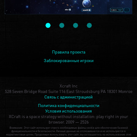
Правила проекта
Заблокированные игроки
Xcraft Inc
528 Seven Bridge Road Suite 116 East Stroudsburg PA 18301 Monroe
Связь с администрацией
Политика конфиденциальности
Условия использования
XCraft is a space strategy without installation: play right in your
browser.
2009 — 2526
Внимание: Этот сайт использует строго необходимые файлы cookie для обеспечения базовой
функциональности и безопасности. Личные данные не отслеживаются и не используются в
маркетинговых целях. Продолжая использовать этот сайт, вы соглашаетесь на использование этих