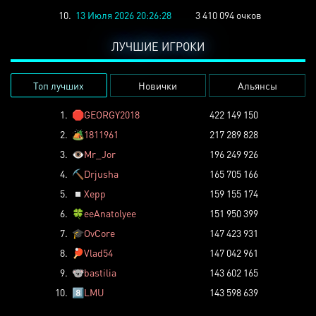
10.
13 Июля 2026 20:26:28
3 410 094 очков
ЛУЧШИЕ ИГРОКИ
Топ лучших
Новички
Альянсы
1.
🛑
GEORGY2018
422 149 150
2.
🏕️
1811961
217 289 828
3.
👁️
Mr_Jor
196 249 926
4.
⛏️
Drjusha
165 705 166
5.
◽
Xepp
159 155 174
6.
🍀
eeAnatolyee
151 950 399
7.
🎓
OvCore
147 423 931
8.
🏓
Vlad54
147 042 961
9.
🐨
bastilia
143 602 165
10.
8️⃣
LMU
143 598 639