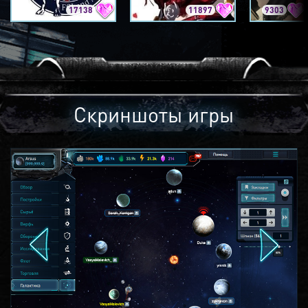
17138
11897
9303
Скриншоты игры