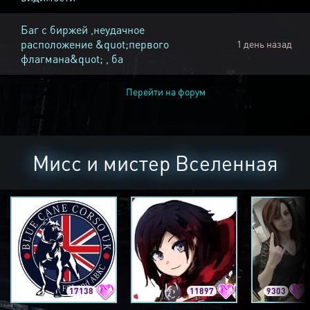
Баг с биржей ,неудачное
расположение &quot;первого
1 день назад
флагмана&quot; , ба
Перейти на форум
Мисс и мистер Вселенная
17138
11897
9303