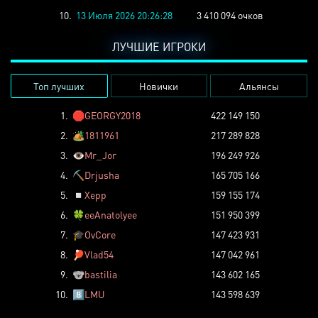
10.
13 Июля 2026 20:26:28
3 410 094 очков
ЛУЧШИЕ ИГРОКИ
Топ лучших
Новички
Альянсы
1.
🛑
GEORGY2018
422 149 150
2.
🏕️
1811961
217 289 828
3.
👁️
Mr_Jor
196 249 926
4.
⛏️
Drjusha
165 705 166
5.
◽
Xepp
159 155 174
6.
🍀
eeAnatolyee
151 950 399
7.
🎓
OvCore
147 423 931
8.
🏓
Vlad54
147 042 961
9.
🐨
bastilia
143 602 165
10.
8️⃣
LMU
143 598 639