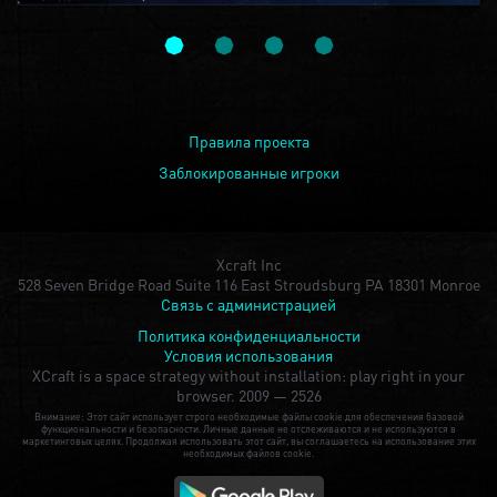
Правила проекта
Заблокированные игроки
Xcraft Inc
528 Seven Bridge Road Suite 116 East Stroudsburg PA 18301 Monroe
Связь с администрацией
Политика конфиденциальности
Условия использования
XCraft is a space strategy without installation: play right in your
browser.
2009 — 2526
Внимание: Этот сайт использует строго необходимые файлы cookie для обеспечения базовой
функциональности и безопасности. Личные данные не отслеживаются и не используются в
маркетинговых целях. Продолжая использовать этот сайт, вы соглашаетесь на использование этих
необходимых файлов cookie.