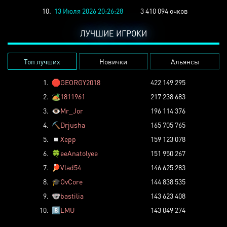
10.
13 Июля 2026 20:26:28
3 410 094 очков
ЛУЧШИЕ ИГРОКИ
Топ лучших
Новички
Альянсы
1.
🛑
GEORGY2018
422 149 295
2.
🏕️
1811961
217 238 683
3.
👁️
Mr_Jor
196 114 376
4.
⛏️
Drjusha
165 705 765
5.
◽
Xepp
159 123 078
6.
🍀
eeAnatolyee
151 950 267
7.
🏓
Vlad54
146 625 283
8.
🎓
OvCore
144 838 535
9.
🐨
bastilia
143 623 408
10.
8️⃣
LMU
143 049 274