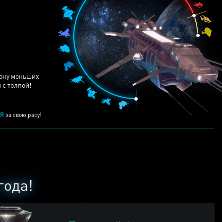
ЕЙ
рону меньших
 с толпой!
Я
за свою расу!
года!