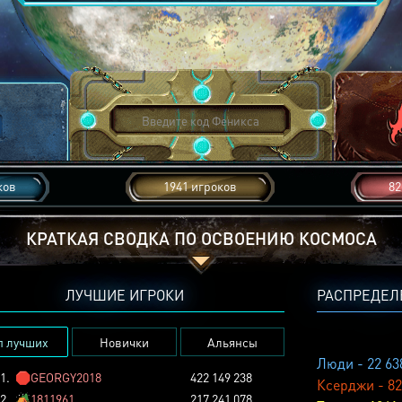
ков
1941 игроков
82
КРАТКАЯ СВОДКА ПО ОСВОЕНИЮ КОСМОСА
ЛУЧШИЕ ИГРОКИ
РАСПРЕДЕЛ
п лучших
Новички
Альянсы
Люди - 22 63
1.
🛑
GEORGY2018
422 149 238
Ксерджи - 82
2.
🏕️
1811961
217 241 078