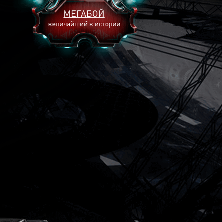
МЕГАБОЙ
величайший в истории
2893
2269
2240