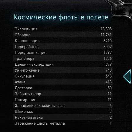
Космические флоты в полете
Экспедиция
13 808
Оборона
11 761
Колонизация
3910
Переработка
3057
Передислокация
1797
Транспорт
1236
Дальняя экспедиция
879
Уничтожение
743
Оккупация
548
Атака
413
Доставка
50
Забрать товар
19
Пожирание
11
Заражение скважины газа
4
Шпионаж
3
Ракетная атака
2
Заражение шахты металла
1