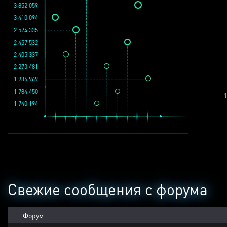
3 852 059
3 410 094
2 524 335
2 457 532
2 405 337
2 273 481
1 936 969
1 784 450
1
1 740 194
Свежие сообщения с форума
Форум