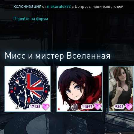
колонизация
от
makaralex92
в
Вопросы новичков людей
Перейти на форум
Мисс и мистер Вселенная
17138
11897
9303