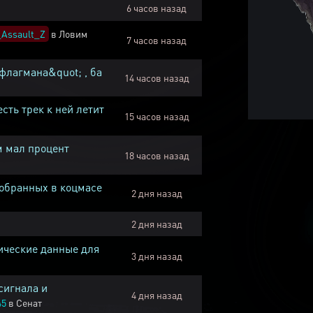
6 часов назад
Assault_Z
в
Ловим
7 часов назад
флагмана&quot; , ба
14 часов назад
есть трек к ней летит
15 часов назад
м мал процент
18 часов назад
собранных в коцмасе
2 дня назад
2 дня назад
ические данные для
3 дня назад
сигнала и
4 дня назад
45
в
Сенат