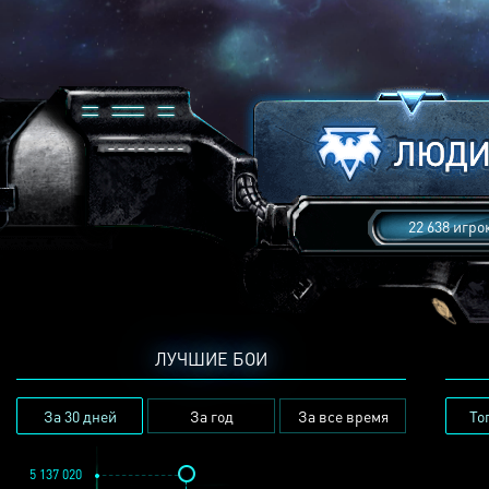
22 638 игро
ЛУЧШИЕ БОИ
За 30 дней
За год
За все время
То
5 137 020