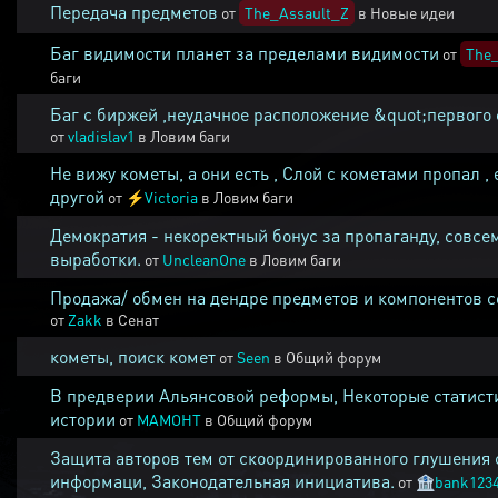
Передача предметов
от
The_Assault_Z
в
Новые идеи
Баг видимости планет за пределами видимости
от
The_
баги
Баг с биржей ,неудачное расположение &quot;первого 
от
vladislav1
в
Ловим баги
Не вижу кометы, а они есть , Слой с кометами пропал , 
другой
от
⚡
Victoria
в
Ловим баги
Демократия - некоректный бонус за пропаганду, совсе
выработки.
от
UncleanOne
в
Ловим баги
Продажа/ обмен на дендре предметов и компонентов 
от
Zakk
в
Сенат
кометы, поиск комет
от
Seen
в
Общий форум
В предверии Альянсовой реформы, Некоторые статист
истории
от
MAMOHT
в
Общий форум
Защита авторов тем от скоординированного глушения 
информаци, Законодательная инициатива.
от
🏦
bank123