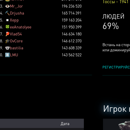
Тоссы - 1941
3.
👁️
Mr_Jor
196 236 520
4.
⛏️
Drjusha
165 714 391
КСЕРДЖ
5.
◽
Xepp
159 163 204
25%
6.
🍀
eeAnatolyee
151 950 399
7.
🏓
Vlad54
146 634 180
8.
🎓
OvCore
146 612 370
Встань на сто
9.
🐨
bastilia
143 608 339
или доминируй
0.
8️⃣
LMU
143 562 522
РЕГИСТРИРУЙС
Игрок 
Дата