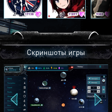
17138
11897
9303
Скриншоты игры