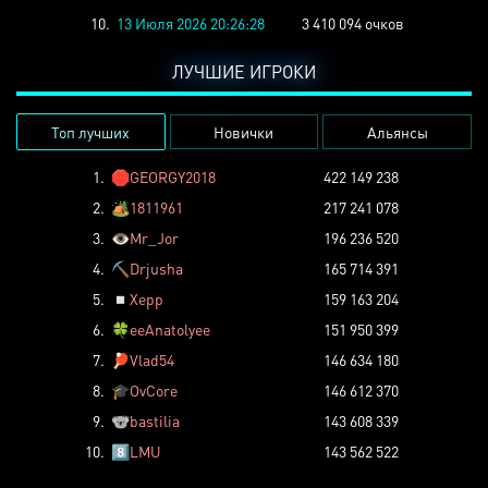
10.
13 Июля 2026 20:26:28
3 410 094 очков
ЛУЧШИЕ ИГРОКИ
Топ лучших
Новички
Альянсы
1.
🛑
GEORGY2018
422 149 238
2.
🏕️
1811961
217 241 078
3.
👁️
Mr_Jor
196 236 520
4.
⛏️
Drjusha
165 714 391
5.
◽
Xepp
159 163 204
6.
🍀
eeAnatolyee
151 950 399
7.
🏓
Vlad54
146 634 180
8.
🎓
OvCore
146 612 370
9.
🐨
bastilia
143 608 339
10.
8️⃣
LMU
143 562 522