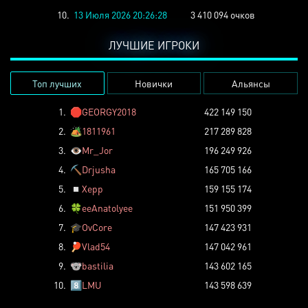
10.
13 Июля 2026 20:26:28
3 410 094 очков
ЛУЧШИЕ ИГРОКИ
Топ лучших
Новички
Альянсы
1.
🛑
GEORGY2018
422 149 150
2.
🏕️
1811961
217 289 828
3.
👁️
Mr_Jor
196 249 926
4.
⛏️
Drjusha
165 705 166
5.
◽
Xepp
159 155 174
6.
🍀
eeAnatolyee
151 950 399
7.
🎓
OvCore
147 423 931
8.
🏓
Vlad54
147 042 961
9.
🐨
bastilia
143 602 165
10.
8️⃣
LMU
143 598 639