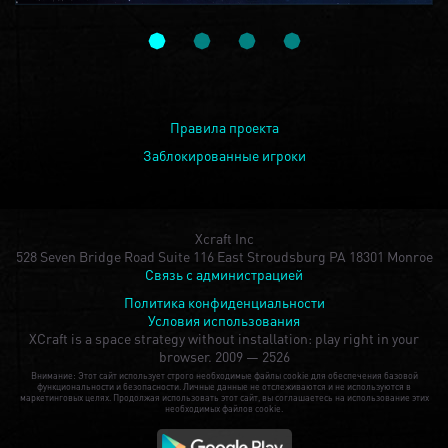
Правила проекта
Заблокированные игроки
Xcraft Inc
528 Seven Bridge Road Suite 116 East Stroudsburg PA 18301 Monroe
Связь с администрацией
Политика конфиденциальности
Условия использования
XCraft is a space strategy without installation: play right in your
browser.
2009 — 2526
Внимание: Этот сайт использует строго необходимые файлы cookie для обеспечения базовой
функциональности и безопасности. Личные данные не отслеживаются и не используются в
маркетинговых целях. Продолжая использовать этот сайт, вы соглашаетесь на использование этих
необходимых файлов cookie.