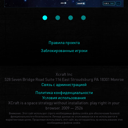
Правила проекта
Заблокированные игроки
Xcraft Inc
528 Seven Bridge Road Suite 116 East Stroudsburg PA 18301 Monroe
Связь с администрацией
Политика конфиденциальности
Условия использования
XCraft is a space strategy without installation: play right in your
browser.
2009 — 2526
Внимание: Этот сайт использует строго необходимые файлы cookie для обеспечения базовой
функциональности и безопасности. Личные данные не отслеживаются и не используются в
маркетинговых целях. Продолжая использовать этот сайт, вы соглашаетесь на использование этих
необходимых файлов cookie.