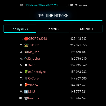
10.
13 Июля 2026 20:26:28
3 410 094 очков
ЛУЧШИЕ ИГРОКИ
Топ лучших
Новички
Альянсы
1.
🛑
GEORGY2018
422 148 743
2.
🏕️
1811961
217 321 355
3.
👁️
Mr_Jor
196 850 187
4.
⛏️
Drjusha
165 796 010
5.
◽
Xepp
159 245 842
6.
🍀
eeAnatolyee
152 063 763
7.
🎓
OvCore
147 667 600
8.
🏓
Vlad54
147 042 961
9.
8️⃣
LMU
143 727 231
10.
🐨
bastilia
143 616 664