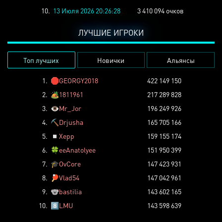
10.
13 Июля 2026 20:26:28
3 410 094 очков
ЛУЧШИЕ ИГРОКИ
Топ лучших
Новички
Альянсы
1.
🛑
GEORGY2018
422 149 150
2.
🏕️
1811961
217 289 828
3.
👁️
Mr_Jor
196 249 926
4.
⛏️
Drjusha
165 705 166
5.
◽
Xepp
159 155 174
6.
🍀
eeAnatolyee
151 950 399
7.
🎓
OvCore
147 423 931
8.
🏓
Vlad54
147 042 961
9.
🐨
bastilia
143 602 165
10.
8️⃣
LMU
143 598 639