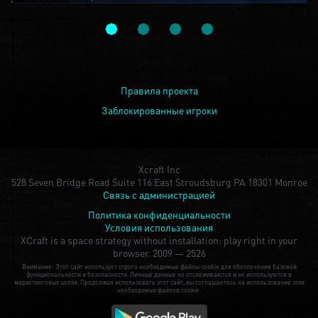
Правила проекта
Заблокированные игроки
Xcraft Inc
528 Seven Bridge Road Suite 116 East Stroudsburg PA 18301 Monroe
Связь с администрацией
Политика конфиденциальности
Условия использования
XCraft is a space strategy without installation: play right in your
browser.
2009 — 2526
Внимание: Этот сайт использует строго необходимые файлы cookie для обеспечения базовой
функциональности и безопасности. Личные данные не отслеживаются и не используются в
маркетинговых целях. Продолжая использовать этот сайт, вы соглашаетесь на использование этих
необходимых файлов cookie.