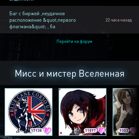
Баг с биржей ,неудачное
расположение &quot;первого
22 часа назад
флагмана&quot; , ба
Перейти на форум
Мисс и мистер Вселенная
17138
11897
9303