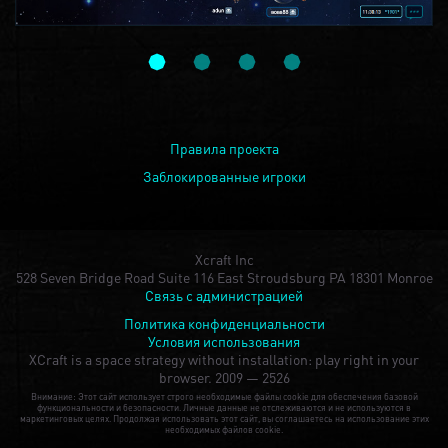
Правила проекта
Заблокированные игроки
Xcraft Inc
528 Seven Bridge Road Suite 116 East Stroudsburg PA 18301 Monroe
Связь с администрацией
Политика конфиденциальности
Условия использования
XCraft is a space strategy without installation: play right in your
browser.
2009 — 2526
Внимание: Этот сайт использует строго необходимые файлы cookie для обеспечения базовой
функциональности и безопасности. Личные данные не отслеживаются и не используются в
маркетинговых целях. Продолжая использовать этот сайт, вы соглашаетесь на использование этих
необходимых файлов cookie.