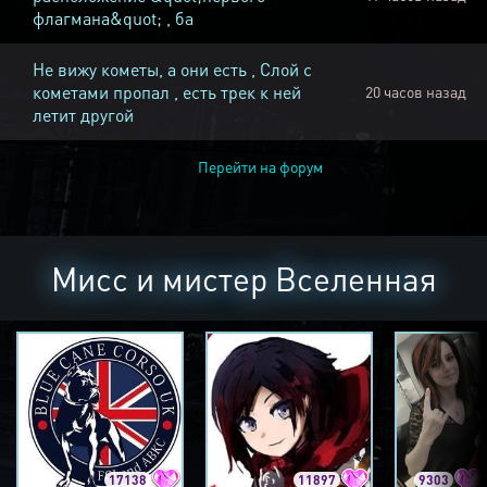
флагмана&quot; , ба
Не вижу кометы, а они есть , Слой с
кометами пропал , есть трек к ней
20 часов назад
летит другой
Перейти на форум
Мисс и мистер Вселенная
17138
11897
9303