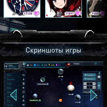
17138
11897
9303
Скриншоты игры