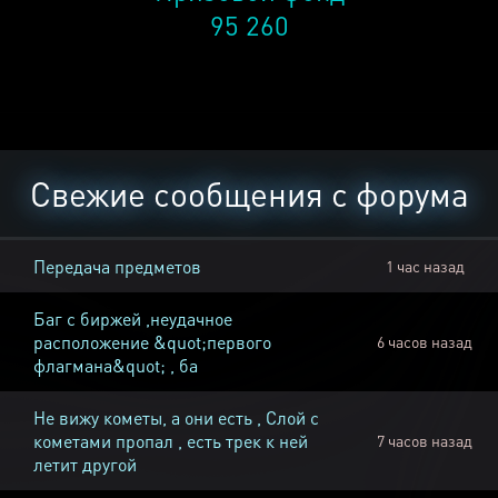
95 260
Свежие сообщения с форума
Передача предметов
1 час назад
Баг с биржей ,неудачное
расположение &quot;первого
6 часов назад
флагмана&quot; , ба
Не вижу кометы, а они есть , Слой с
кометами пропал , есть трек к ней
7 часов назад
летит другой