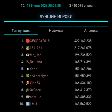
10.
13 Июля 2026 20:26:28
3 410 094 очков
ЛУЧШИЕ ИГРОКИ
Топ лучших
Новички
Альянсы
1.
🛑
GEORGY2018
422 149 238
2.
🏕️
1811961
217 241 078
3.
👁️
Mr_Jor
196 236 520
4.
⛏️
Drjusha
165 714 391
5.
◽
Xepp
159 163 204
6.
🍀
eeAnatolyee
151 950 399
7.
🏓
Vlad54
146 634 180
8.
🎓
OvCore
146 612 370
9.
🐨
bastilia
143 608 339
10.
8️⃣
LMU
143 562 522