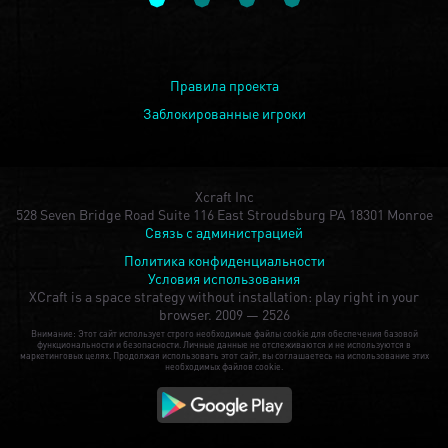
Правила проекта
Заблокированные игроки
Xcraft Inc
528 Seven Bridge Road Suite 116 East Stroudsburg PA 18301 Monroe
Связь с администрацией
Политика конфиденциальности
Условия использования
XCraft is a space strategy without installation: play right in your
browser.
2009 — 2526
Внимание: Этот сайт использует строго необходимые файлы cookie для обеспечения базовой
функциональности и безопасности. Личные данные не отслеживаются и не используются в
маркетинговых целях. Продолжая использовать этот сайт, вы соглашаетесь на использование этих
необходимых файлов cookie.