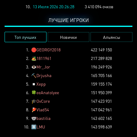
10.
13 Июля 2026 20:26:28
3 410 094 очков
ЛУЧШИЕ ИГРОКИ
Топ лучших
Новички
Альянсы
1.
🛑
GEORGY2018
422 149 150
2.
🏕️
1811961
217 289 828
3.
👁️
Mr_Jor
196 249 926
4.
⛏️
Drjusha
165 705 166
5.
◽
Xepp
159 155 174
6.
🍀
eeAnatolyee
151 950 399
7.
🎓
OvCore
147 423 931
8.
🏓
Vlad54
147 042 961
9.
🐨
bastilia
143 602 165
10.
8️⃣
LMU
143 598 639