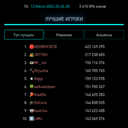
10.
13 Июля 2026 20:26:28
3 410 094 очков
ЛУЧШИЕ ИГРОКИ
Топ лучших
Новички
Альянсы
1.
🛑
GEORGY2018
422 149 295
2.
🏕️
1811961
217 238 683
3.
👁️
Mr_Jor
196 114 376
4.
⛏️
Drjusha
165 705 765
5.
◽
Xepp
159 123 078
6.
🍀
eeAnatolyee
151 950 267
7.
🏓
Vlad54
146 625 283
8.
🎓
OvCore
144 838 535
9.
🐨
bastilia
143 623 408
10.
8️⃣
LMU
143 049 274