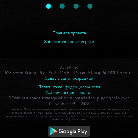
Правила проекта
Заблокированные игроки
Xcraft Inc
528 Seven Bridge Road Suite 116 East Stroudsburg PA 18301 Monroe
Связь с администрацией
Политика конфиденциальности
Условия использования
XCraft is a space strategy without installation: play right in your
browser.
2009 — 2526
Внимание: Этот сайт использует строго необходимые файлы cookie для обеспечения базовой
функциональности и безопасности. Личные данные не отслеживаются и не используются в
маркетинговых целях. Продолжая использовать этот сайт, вы соглашаетесь на использование этих
необходимых файлов cookie.