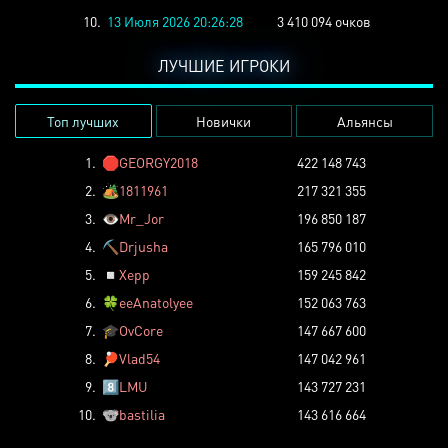
10.
13 Июля 2026 20:26:28
3 410 094 очков
ЛУЧШИЕ ИГРОКИ
Топ лучших
Новички
Альянсы
1.
🛑
GEORGY2018
422 148 743
2.
🏕️
1811961
217 321 355
3.
👁️
Mr_Jor
196 850 187
4.
⛏️
Drjusha
165 796 010
5.
◽
Xepp
159 245 842
6.
🍀
eeAnatolyee
152 063 763
7.
🎓
OvCore
147 667 600
8.
🏓
Vlad54
147 042 961
9.
8️⃣
LMU
143 727 231
10.
🐨
bastilia
143 616 664