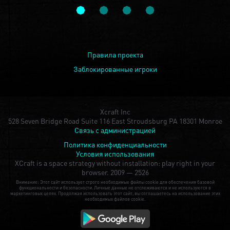
Правила проекта
Заблокированные игроки
Xcraft Inc
528 Seven Bridge Road Suite 116 East Stroudsburg PA 18301 Monroe
Связь с администрацией
Политика конфиденциальности
Условия использования
XCraft is a space strategy without installation: play right in your
browser.
2009 — 2526
Внимание: Этот сайт использует строго необходимые файлы cookie для обеспечения базовой
функциональности и безопасности. Личные данные не отслеживаются и не используются в
маркетинговых целях. Продолжая использовать этот сайт, вы соглашаетесь на использование этих
необходимых файлов cookie.