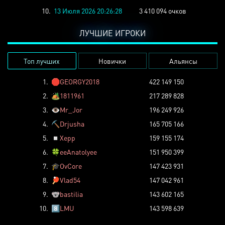
10.
13 Июля 2026 20:26:28
3 410 094 очков
ЛУЧШИЕ ИГРОКИ
Топ лучших
Новички
Альянсы
1.
🛑
GEORGY2018
422 149 150
2.
🏕️
1811961
217 289 828
3.
👁️
Mr_Jor
196 249 926
4.
⛏️
Drjusha
165 705 166
5.
◽
Xepp
159 155 174
6.
🍀
eeAnatolyee
151 950 399
7.
🎓
OvCore
147 423 931
8.
🏓
Vlad54
147 042 961
9.
🐨
bastilia
143 602 165
10.
8️⃣
LMU
143 598 639