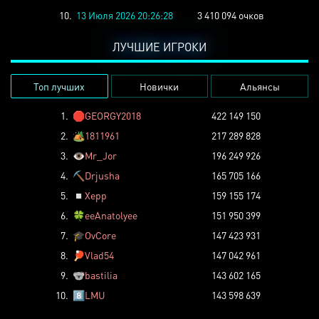
10.
13 Июля 2026 20:26:28
3 410 094 очков
ЛУЧШИЕ ИГРОКИ
Топ лучших
Новички
Альянсы
1.
🛑
GEORGY2018
422 149 150
2.
🏕️
1811961
217 289 828
3.
👁️
Mr_Jor
196 249 926
4.
⛏️
Drjusha
165 705 166
5.
◽
Xepp
159 155 174
6.
🍀
eeAnatolyee
151 950 399
7.
🎓
OvCore
147 423 931
8.
🏓
Vlad54
147 042 961
9.
🐨
bastilia
143 602 165
10.
8️⃣
LMU
143 598 639