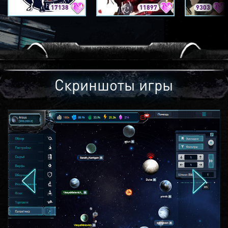
17138
11897
9303
Скриншоты игры