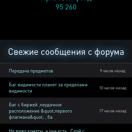
95 260
Свежие сообщения с форума
Передача предметов
9 часов назад
Баг видимости планет за пределами
10 часов назад
видимости
Баг с биржей ,неудачное
расположение &quot;первого
17 часов назад
флагмана&quot; , ба
Не вижу кометы, а они есть , Слой с