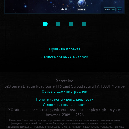
Правила проекта
Заблокированные игроки
Xcraft Inc
528 Seven Bridge Road Suite 116 East Stroudsburg PA 18301 Monroe
Связь с администрацией
Политика конфиденциальности
Условия использования
XCraft is a space strategy without installation: play right in your
browser.
2009 — 2526
Внимание: Этот сайт использует строго необходимые файлы cookie для обеспечения базовой
функциональности и безопасности. Личные данные не отслеживаются и не используются в
маркетинговых целях. Продолжая использовать этот сайт, вы соглашаетесь на использование этих