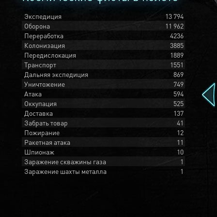
Экспедиция
13 794
Оборона
11 962
Переработка
4236
Колонизация
3885
Передислокация
1889
Транспорт
1551
Дальняя экспедиция
869
Уничтожение
749
Атака
594
Оккупация
525
Доставка
137
Забрать товар
41
Пожирание
12
Ракетная атака
11
Шпионаж
10
Заражение скважины газа
1
Заражение шахты металла
1