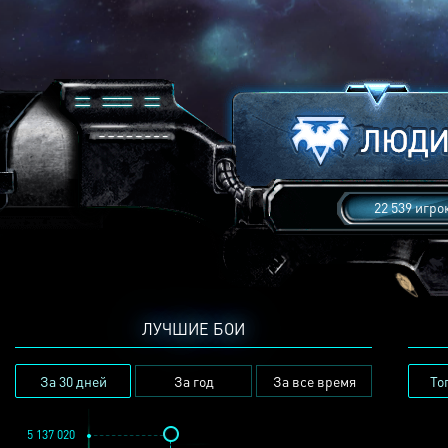
22 539 игро
ЛУЧШИЕ БОИ
За 30 дней
За год
За все время
То
5 137 020