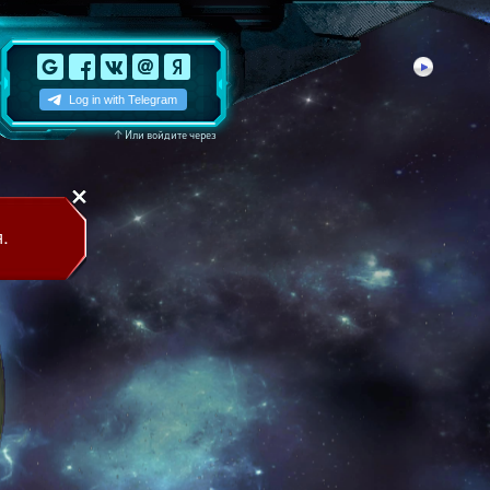
↑
Или войдите через
.