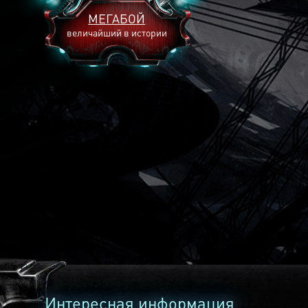
МЕГАБОЙ
величайший в истории
2893
2269
2240
Интересная информация