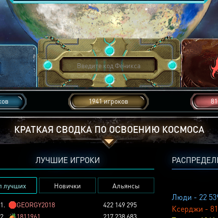
ков
1941 игроков
81
КРАТКАЯ СВОДКА ПО ОСВОЕНИЮ КОСМОСА
ЛУЧШИЕ ИГРОКИ
РАСПРЕДЕЛ
п лучших
Новички
Альянсы
Люди - 22 53
1.
🛑
GEORGY2018
422 149 295
Ксерджи - 81
2.
🏕️
1811961
217 238 683