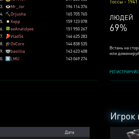
Тоссы - 1941
3.
👁️
Mr_Jor
196 114 376
4.
⛏️
Drjusha
165 705 765
КСЕРДЖ
5.
◽
Xepp
159 123 078
24%
6.
🍀
eeAnatolyee
151 950 267
7.
🏓
Vlad54
146 625 283
8.
🎓
OvCore
144 838 535
Встань на сто
9.
🐨
bastilia
143 623 408
или доминируй
0.
8️⃣
LMU
143 049 274
РЕГИСТРИРУЙС
Игрок 
Дата