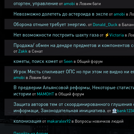
отортен, управление
от
amobi
в
Ловим баги
Невозможно долететь до астероида в экспе
от
amobi
в
Ло
Оборона отныне требует энергию.
от
Donald_Duck
в
Балан
Нет возможности построить шахту газа
от
⚡
Victoria
в
Ло
Продажа/ обмен на дендре предметов и компонентов 
от
Zakk
в
Сенат
кометы, поиск комет
от
Seen
в
Общий форум
Игрок Месть спиливает ОПС но при этом не видно ни е
amobi
в
Ловим баги
В предверии Альянсовой реформы, Некоторые статист
истории
от
MAMOHT
в
Общий форум
Защита авторов тем от скоординированного глушения 
информаци, Законодательная инициатива.
от
🏦
bank123
колонизация
от
makaralex92
в
Вопросы новичков людей
Перейти на форум