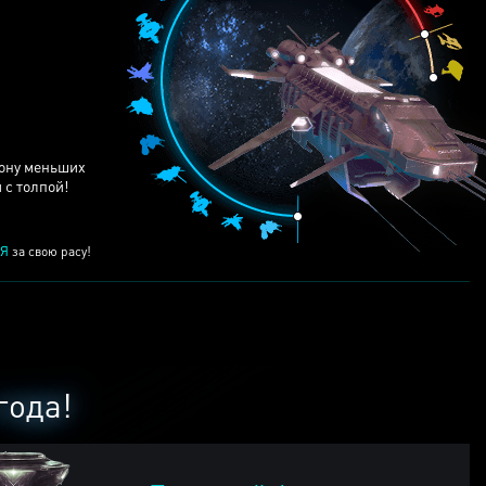
ЕЙ
рону меньших
 с толпой!
Я
за свою расу!
года!