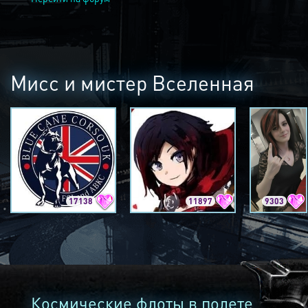
Мисс и мистер Вселенная
17138
11897
9303
Космические флоты в полете