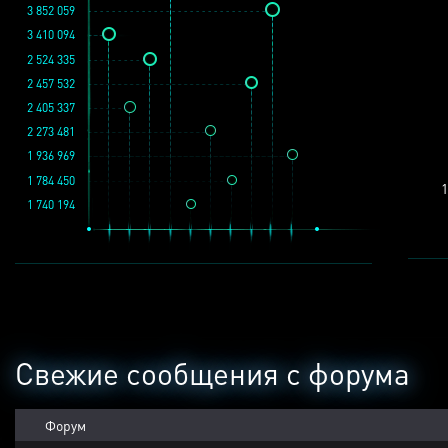
3 852 059
3 410 094
2 524 335
2 457 532
2 405 337
2 273 481
1 936 969
1 784 450
1
1 740 194
Свежие сообщения с форума
Форум